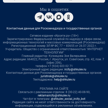
Мы в соцсетях
Контактные данные для Роскомнадзора и государственных органов
Сетевое издание «Ирсити.ру» (18+)
Зарегистрировано Федеральной службой по надзору в сфере связи,
информационных технологий и массовых коммуникаций (Роскомнадзор)
Регистрационный номер ЭЛ № ФС 77 – 83655 от 26.07.2022 г.
Учредитель: Общество с ограниченной ответственностью "ИНТЕРНЕТ
ТЕХНОЛОГИИ"
Главный редактор: Кузнецова Зоя Валерьевна
Адрес редакции: 664022, Россия, г. Иркутск, ул. Советская, стр. 42, пом. 7
(офис 206),
телефон +7 (924) 603 02 71
Электронный адрес редакции:
ircity@shkulev.ru
Контактные данные для Роскомнадзора и государственных органов:
juristnsk@shkulev.ru
Техподдержка:
help@shkulev.ru
РЕКЛАМА НА САЙТЕ
Связаться с рекламным отделом: 8 (30-22) 40-08-90,
reklamaircity@shkulev.ru
Чат-бот в телеграм:
@shkulev_social_ircity_bot
Редакция сайта не несет ответственности за достоверность
информации, содержащейся в рекламных объявлениях.