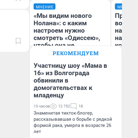
МНЕНИЕ
МНЕНИЕ
«Мы видим нового
Продаш
Нолана»: с каким
возьмут
настроем нужно
нам го
смотреть «Одиссею»,
налого
чтобы она не
коснет
выглядела как фиаско
даже р
РЕКОМЕНДУЕМ
Участницу шоу «Мама в
16» из Волгограда
обвинили в
Надежда Губарь
Ан
домогательствах к
младенцу
13 часов
12 752
18
Знаменитая тикток-блогер,
рассказывавшая о борьбе с редкой
формой рака, умерла в возрасте 26
лет