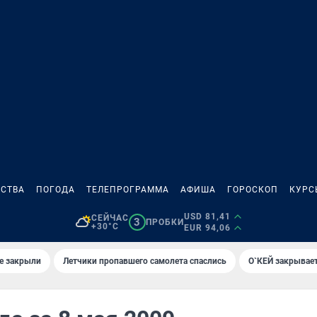
СТВА
ПОГОДА
ТЕЛЕПРОГРАММА
АФИША
ГОРОСКОП
КУРС
USD 81,41
СЕЙЧАС
3
ПРОБКИ
+30°C
EUR 94,06
е закрыли
Летчики пропавшего самолета спаслись
О`КЕЙ закрывает