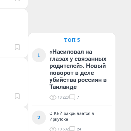
ТОП 5
«Насиловал на
1
глазах у связанных
родителей». Новый
поворот в деле
убийства россиян в
Таиланде
13 223
7
О`КЕЙ закрывается в
2
Иркутске
10 602
24