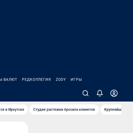
Ы ВАЛЮТ
РЕДКОЛЛЕГИЯ
ZODY
ИГРЫ
ся в Иркутске
Студия растяжки бросила клиентов
Крупнейшие про