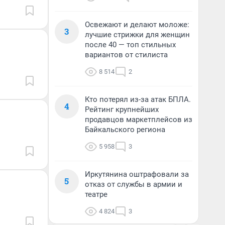
Освежают и делают моложе:
3
лучшие стрижки для женщин
после 40 — топ стильных
вариантов от стилиста
8 514
2
Кто потерял из-за атак БПЛА.
4
Рейтинг крупнейших
продавцов маркетплейсов из
Байкальского региона
5 958
3
Иркутянина оштрафовали за
5
отказ от службы в армии и
театре
4 824
3