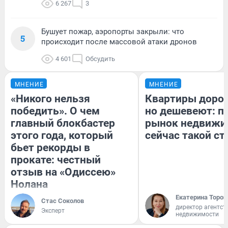
6 267
3
Бушует пожар, аэропорты закрыли: что
5
происходит после массовой атаки дронов
4 601
Обсудить
МНЕНИЕ
МНЕНИЕ
«Никого нельзя
Квартиры доро
победить». О чем
но дешевеют: п
главный блокбастер
рынок недвижи
этого года, который
сейчас такой с
бьет рекорды в
прокате: честный
отзыв на «Одиссею»
Нолана
Екатерина Тороп
Стас Соколов
директор агентст
Эксперт
недвижимости