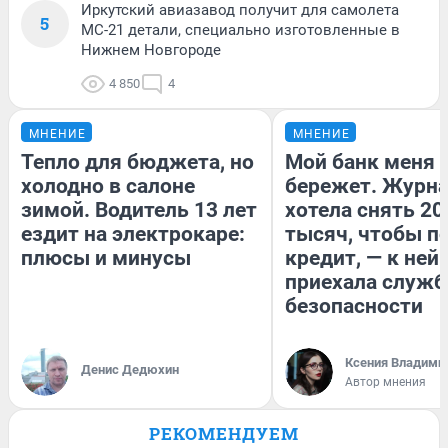
Иркутский авиазавод получит для самолета
5
МС-21 детали, специально изготовленные в
Нижнем Новгороде
4 850
4
МНЕНИЕ
МНЕНИЕ
Тепло для бюджета, но
Мой банк меня
холодно в салоне
бережет. Журн
зимой. Водитель 13 лет
хотела снять 20
ездит на электрокаре:
тысяч, чтобы п
плюсы и минусы
кредит, — к ней
приехала служб
безопасности
Ксения Владими
Денис Дедюхин
Автор мнения
РЕКОМЕНДУЕМ