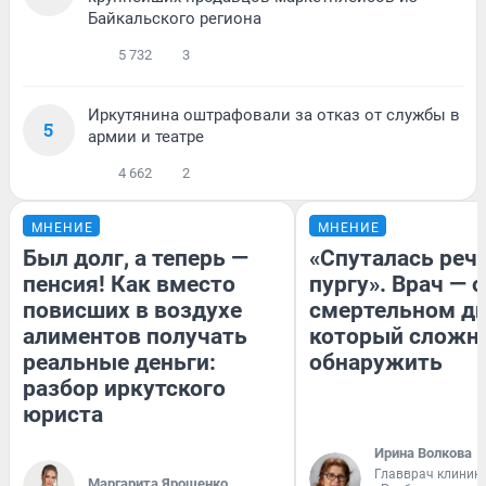
Байкальского региона
5 732
3
Иркутянина оштрафовали за отказ от службы в
5
армии и театре
4 662
2
МНЕНИЕ
МНЕНИЕ
Был долг, а теперь —
«Спуталась речь
пенсия! Как вместо
пургу». Врач — о
повисших в воздухе
смертельном ди
алиментов получать
который сложн
реальные деньги:
обнаружить
разбор иркутского
юриста
Ирина Волкова
Главврач клиник
Маргарита Ярошенко