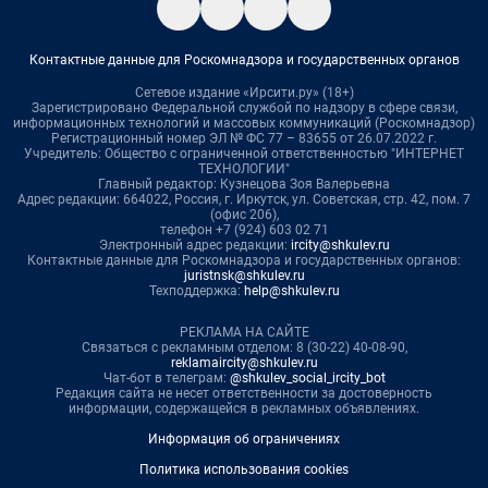
Контактные данные для Роскомнадзора и государственных органов
Сетевое издание «Ирсити.ру» (18+)
Зарегистрировано Федеральной службой по надзору в сфере связи,
информационных технологий и массовых коммуникаций (Роскомнадзор)
Регистрационный номер ЭЛ № ФС 77 – 83655 от 26.07.2022 г.
Учредитель: Общество с ограниченной ответственностью "ИНТЕРНЕТ
ТЕХНОЛОГИИ"
Главный редактор: Кузнецова Зоя Валерьевна
Адрес редакции: 664022, Россия, г. Иркутск, ул. Советская, стр. 42, пом. 7
(офис 206),
телефон +7 (924) 603 02 71
Электронный адрес редакции:
ircity@shkulev.ru
Контактные данные для Роскомнадзора и государственных органов:
juristnsk@shkulev.ru
Техподдержка:
help@shkulev.ru
РЕКЛАМА НА САЙТЕ
Связаться с рекламным отделом: 8 (30-22) 40-08-90,
reklamaircity@shkulev.ru
Чат-бот в телеграм:
@shkulev_social_ircity_bot
Редакция сайта не несет ответственности за достоверность
информации, содержащейся в рекламных объявлениях.
Информация об ограничениях
Политика использования cookies