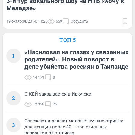
3-й тур вокального шоу на НТВ «Хочу к
Меладзе»
19 октября, 2014, 11:26
659
Обсудить
ТОП 5
«Насиловал на глазах у связанных
1
родителей». Новый поворот в
деле убийства россиян в Таиланде
14 171
8
О`КЕЙ закрывается в Иркутске
2
12 338
26
Освежают и делают моложе: лучшие стрижки
3
для женщин после 40 — топ стильных
вариантов от стилиста