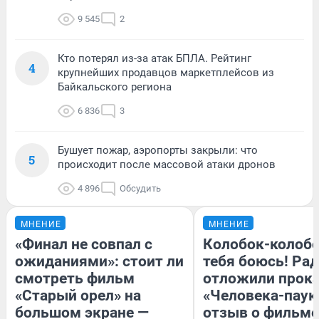
9 545
2
Кто потерял из-за атак БПЛА. Рейтинг
4
крупнейших продавцов маркетплейсов из
Байкальского региона
6 836
3
Бушует пожар, аэропорты закрыли: что
5
происходит после массовой атаки дронов
4 896
Обсудить
МНЕНИЕ
МНЕНИЕ
«Финал не совпал с
Колобок-колобо
ожиданиями»: стоит ли
тебя боюсь! Рад
смотреть фильм
отложили прок
«Старый орел» на
«Человека-паук
большом экране —
отзыв о фильме