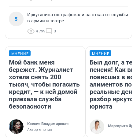
Иркутянина оштрафовали за отказ от службы
5
в армии и театре
4 799
3
МНЕНИЕ
МНЕНИЕ
Мой банк меня
Был долг, а те
бережет. Журналист
пенсия! Как вм
хотела снять 200
повисших в во
тысяч, чтобы погасить
алиментов пол
кредит, — к ней домой
реальные день
приехала служба
разбор иркутск
безопасности
юриста
Ксения Владимирская
Маргарита Яро
Автор мнения