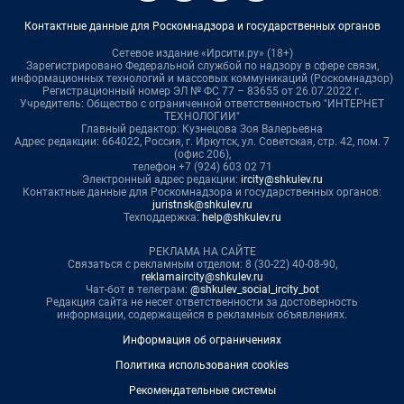
Контактные данные для Роскомнадзора и государственных органов
Сетевое издание «Ирсити.ру» (18+)
Зарегистрировано Федеральной службой по надзору в сфере связи,
информационных технологий и массовых коммуникаций (Роскомнадзор)
Регистрационный номер ЭЛ № ФС 77 – 83655 от 26.07.2022 г.
Учредитель: Общество с ограниченной ответственностью "ИНТЕРНЕТ
ТЕХНОЛОГИИ"
Главный редактор: Кузнецова Зоя Валерьевна
Адрес редакции: 664022, Россия, г. Иркутск, ул. Советская, стр. 42, пом. 7
(офис 206),
телефон +7 (924) 603 02 71
Электронный адрес редакции:
ircity@shkulev.ru
Контактные данные для Роскомнадзора и государственных органов:
juristnsk@shkulev.ru
Техподдержка:
help@shkulev.ru
РЕКЛАМА НА САЙТЕ
Связаться с рекламным отделом: 8 (30-22) 40-08-90,
reklamaircity@shkulev.ru
Чат-бот в телеграм:
@shkulev_social_ircity_bot
Редакция сайта не несет ответственности за достоверность
информации, содержащейся в рекламных объявлениях.
Информация об ограничениях
Политика использования cookies
Рекомендательные системы