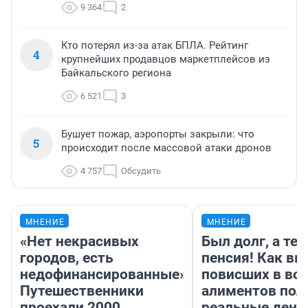
9 364
2
Кто потерял из-за атак БПЛА. Рейтинг
4
крупнейших продавцов маркетплейсов из
Байкальского региона
6 521
3
Бушует пожар, аэропорты закрыли: что
5
происходит после массовой атаки дронов
4 757
Обсудить
МНЕНИЕ
МНЕНИЕ
«Нет некрасивых
Был долг, а те
городов, есть
пенсия! Как вм
недофинансированные».
повисших в во
Путешественники
алиментов пол
проехали 2000
реальные день