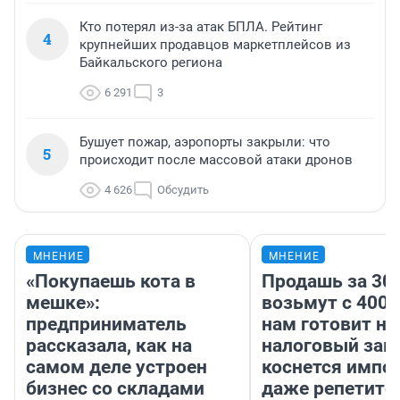
Кто потерял из-за атак БПЛА. Рейтинг
4
крупнейших продавцов маркетплейсов из
Байкальского региона
6 291
3
Бушует пожар, аэропорты закрыли: что
5
происходит после массовой атаки дронов
4 626
Обсудить
МНЕНИЕ
МНЕНИЕ
«Покупаешь кота в
Продашь за 300
мешке»:
возьмут с 4000
предприниматель
нам готовит н
рассказала, как на
налоговый зако
самом деле устроен
коснется импор
бизнес со складами
даже репетито