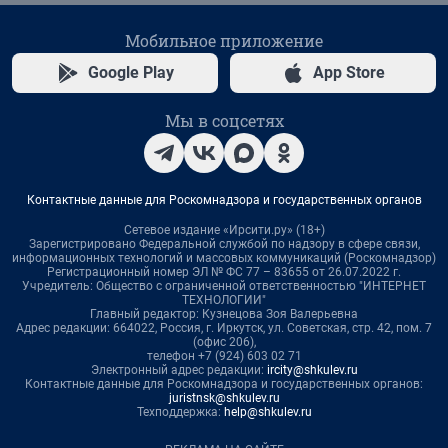
Мобильное приложение
Google Play
App Store
Мы в соцсетях
Контактные данные для Роскомнадзора и государственных органов
Сетевое издание «Ирсити.ру» (18+)
Зарегистрировано Федеральной службой по надзору в сфере связи,
информационных технологий и массовых коммуникаций (Роскомнадзор)
Регистрационный номер ЭЛ № ФС 77 – 83655 от 26.07.2022 г.
Учредитель: Общество с ограниченной ответственностью "ИНТЕРНЕТ
ТЕХНОЛОГИИ"
Главный редактор: Кузнецова Зоя Валерьевна
Адрес редакции: 664022, Россия, г. Иркутск, ул. Советская, стр. 42, пом. 7
(офис 206),
телефон +7 (924) 603 02 71
Электронный адрес редакции:
ircity@shkulev.ru
Контактные данные для Роскомнадзора и государственных органов:
juristnsk@shkulev.ru
Техподдержка:
help@shkulev.ru