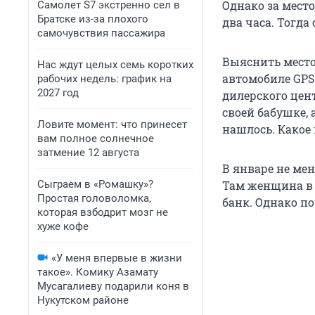
Однако за мест
Самолет S7 экстренно сел в
Братске из-за плохого
два часа. Тогд
самочувствия пассажира
Выяснить место
Нас ждут целых семь коротких
автомобиле GPS
рабочих недель: график на
2027 год
дилерского цент
своей бабушке, 
Ловите момент: что принесет
нашлось. Какое 
вам полное солнечное
затмение 12 августа
В январе не ме
Сыграем в «Ромашку»?
Там женщина в 
Простая головоломка,
банк. Однако по
которая взбодрит мозг не
хуже кофе
«У меня впервые в жизни
такое». Комику Азамату
Мусагалиеву подарили коня в
Нукутском районе