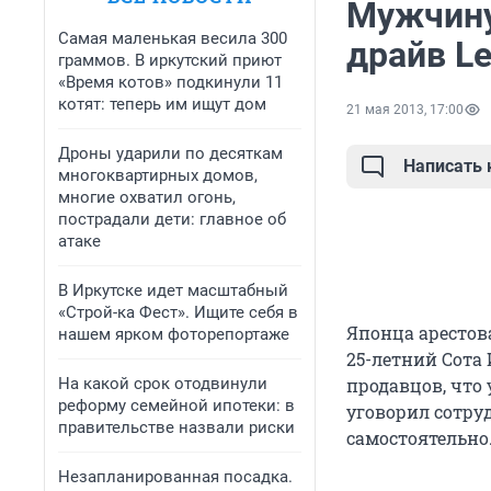
Мужчину
Самая маленькая весила 300
драйв L
граммов. В иркутский приют
«Время котов» подкинули 11
котят: теперь им ищут дом
21 мая 2013, 17:00
Дроны ударили по десяткам
Написать
многоквартирных домов,
многие охватил огонь,
пострадали дети: главное об
атаке
В Иркутске идет масштабный
«Строй-ка Фест». Ищите себя в
Японца арестов
нашем ярком фоторепортаже
25-летний Сота 
На какой срок отодвинули
продавцов, что 
реформу семейной ипотеки: в
уговорил сотру
правительстве назвали риски
самостоятельно
Незапланированная посадка.