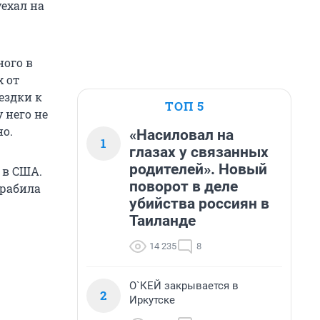
ехал на
ого в
 от
ездки к
ТОП 5
 него не
но.
«Насиловал на
1
глазах у связанных
родителей». Новый
 в США.
поворот в деле
грабила
убийства россиян в
Таиланде
14 235
8
О`КЕЙ закрывается в
2
Иркутске