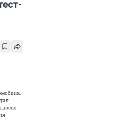
тест-
омобиля.
едил
а после
ля