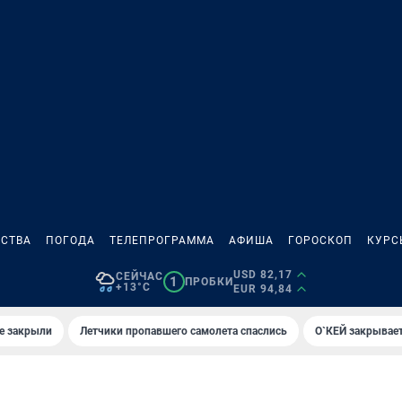
СТВА
ПОГОДА
ТЕЛЕПРОГРАММА
АФИША
ГОРОСКОП
КУРС
USD 82,17
СЕЙЧАС
1
ПРОБКИ
+13°C
EUR 94,84
е закрыли
Летчики пропавшего самолета спаслись
О`КЕЙ закрывает