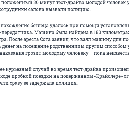
о положенный 30 минут тест-драйва молодой человек у
а сотрудники салона вызвали полицию.
нахождение беглеца удалось при помощи установленн
-передатчика. Машина была найдена в 180 километрах
ра. После ареста Сота заявил, что взял машину для по
а денег на посещение родственницы другим способом у
наказание грозит молодому человеку – пока неизвест
нее курьезный случай во время тест-драйва произошел
ходе пробной поездки на подержанном «Крайслере» о
чти сразу ее задержала полиция.