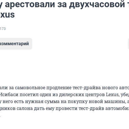
 арестовали за двухчасовой 
exus
173
 комментарий
али за самовольное продление тест-драйва нового авт
Исибаси посетил один из дилерских центров Lexus, уб
у него есть нужная сумма на покупку новой машины, 
дников салона дать ему провести тест-драйв автомоби
.