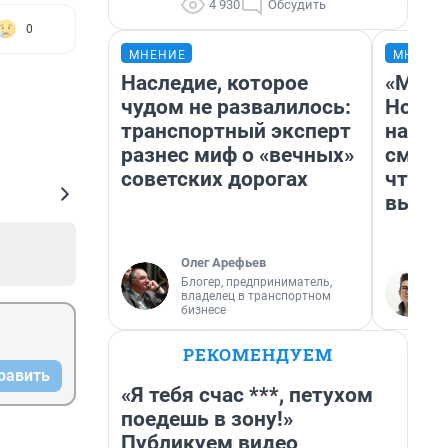
4 930
Обсудить
0
МНЕНИЕ
МНЕНИ
Наследие, которое
«Мы в
чудом не развалилось:
Нолан
транспортный эксперт
настр
разнес миф о «вечных»
смотр
советских дорогах
чтобы
выгля
Олег Арефьев
Блогер, предприниматель,
владелец в транспортном
бизнесе
РЕКОМЕНДУЕМ
равить
«Я тебя счас ***, петухом
поедешь в зону!»
Публикуем видео