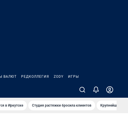
Ы ВАЛЮТ
РЕДКОЛЛЕГИЯ
ZODY
ИГРЫ
ся в Иркутске
Студия растяжки бросила клиентов
Крупнейшие про