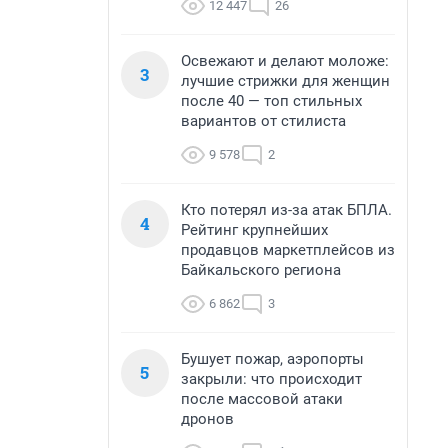
12 447
26
Освежают и делают моложе:
3
лучшие стрижки для женщин
после 40 — топ стильных
вариантов от стилиста
9 578
2
Кто потерял из-за атак БПЛА.
4
Рейтинг крупнейших
продавцов маркетплейсов из
Байкальского региона
6 862
3
Бушует пожар, аэропорты
5
закрыли: что происходит
после массовой атаки
дронов