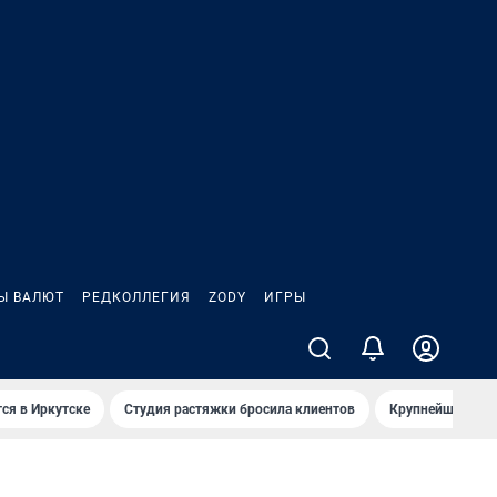
Ы ВАЛЮТ
РЕДКОЛЛЕГИЯ
ZODY
ИГРЫ
ся в Иркутске
Студия растяжки бросила клиентов
Крупнейшие про