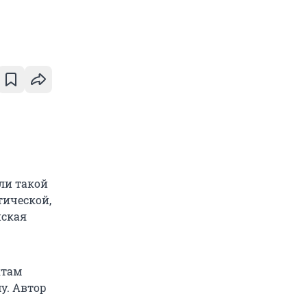
ли такой
тической,
йская
ктам
у. Автор