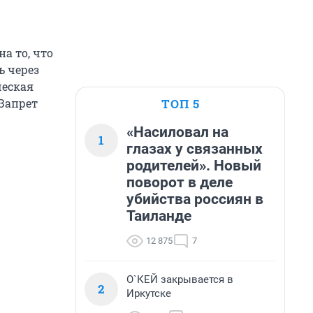
а то, что
ь через
ческая
ТОП 5
 Запрет
«Насиловал на
1
глазах у связанных
родителей». Новый
поворот в деле
убийства россиян в
Таиланде
12 875
7
О`КЕЙ закрывается в
2
Иркутске