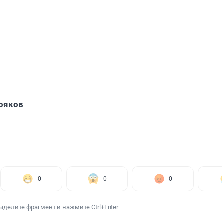
ряков
0
0
0
ыделите фрагмент и нажмите Ctrl+Enter