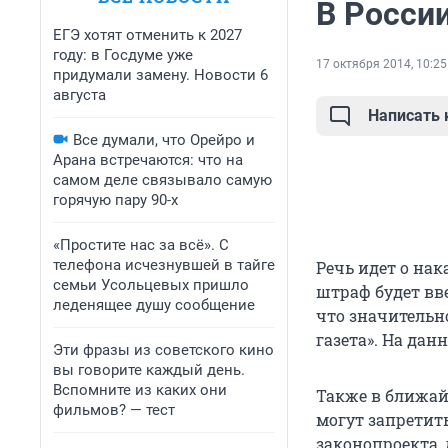
В Росси
ЕГЭ хотят отменить к 2027
году: в Госдуме уже
17 октября 2014, 10:25
придумали замену. Новости 6
августа
Написать
Все думали, что Орейро и
Арана встречаются: что на
самом деле связывало самую
горячую пару 90-х
«Простите нас за всё». С
телефона исчезнувшей в тайге
Речь идет о нак
семьи Усольцевых пришло
штраф будет вв
леденящее душу сообщение
что значительн
газета». На да
Эти фразы из советского кино
вы говорите каждый день.
Вспомните из каких они
Также в ближай
фильмов? — тест
могут запретит
законопроекта, 