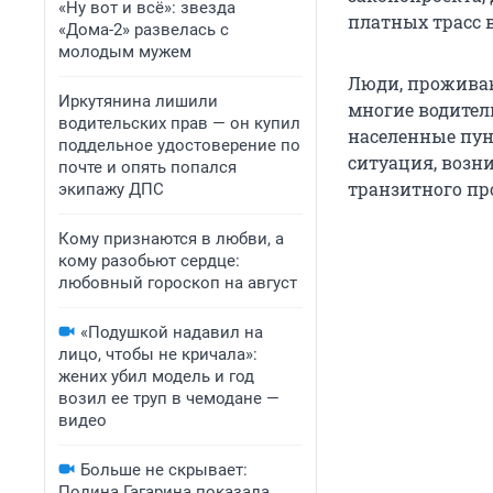
«Ну вот и всё»: звезда
платных трасс 
«Дома-2» развелась с
молодым мужем
Люди, проживаю
Иркутянина лишили
многие водители
водительских прав — он купил
населенные пун
поддельное удостоверение по
ситуация, возн
почте и опять попался
транзитного пр
экипажу ДПС
Кому признаются в любви, а
кому разобьют сердце:
любовный гороскоп на август
«Подушкой надавил на
лицо, чтобы не кричала»:
жених убил модель и год
возил ее труп в чемодане —
видео
Больше не скрывает:
Полина Гагарина показала