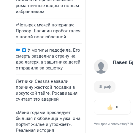
романтичные кадры с новым
избранником
«Четырех мужей потеряла»:
Прохор Шаляпин проболтался
о новой возлюбленной
У могилы педофила. Его
смерть разделила страну на
два лагеря, а защитника детей
Павел Б
отправила за решетку
Летчики Cessna назвали
Штраф
причину жесткой посадки в
иркутской тайге. Росавиация
считает это аварией
0
«Меня годами преследует
бывшая любовница мужа: она
портит жилье и угрожает».
Увидели опечатку? В
Реальная история