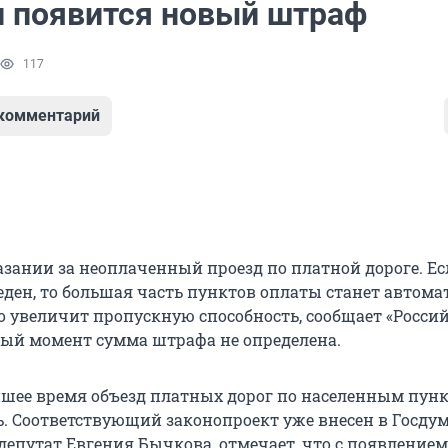
и появится новый штраф
117
 комментарий
азании за неоплаченный проезд по платной дороге. Ес
еден, то большая часть пунктов оплаты станет автома
о увеличит пропускную способность, сообщает «Росси
нный момент сумма штрафа не определена.
шее время объезд платных дорог по населенным пун
ь. Соответствующий законопроект уже внесен в Госдум
депутат Евгения Бычкова, отмечает, что с появлением