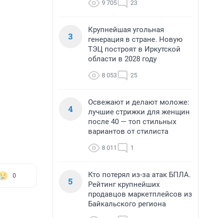
9 705
23
Крупнейшая угольная
3
генерация в стране. Новую
ТЭЦ построят в Иркутской
области в 2028 году
8 053
25
Освежают и делают моложе:
4
лучшие стрижки для женщин
после 40 — топ стильных
вариантов от стилиста
8 011
1
Кто потерял из-за атак БПЛА.
0
5
Рейтинг крупнейших
продавцов маркетплейсов из
Байкальского региона