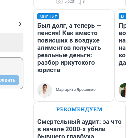
5 623
3
МНЕНИЕ
МНЕНИ
Был долг, а теперь —
Прода
пенсия! Как вместо
возьм
повисших в воздухе
нам г
алиментов получать
налог
реальные деньги:
косне
разбор иркутского
даже 
юриста
равить
Маргарита Ярошенко
РЕКОМЕНДУЕМ
Смертельный аудит: за что
в начале 2000-х убили
бывшего главбуха