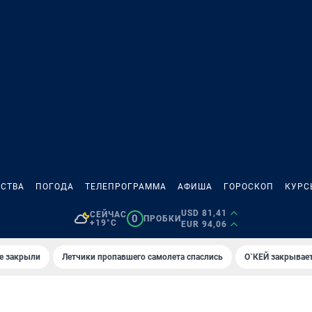
СТВА
ПОГОДА
ТЕЛЕПРОГРАММА
АФИША
ГОРОСКОП
КУРС
USD 81,41
СЕЙЧАС
0
ПРОБКИ
+19°C
EUR 94,06
е закрыли
Летчики пропавшего самолета спаслись
О`КЕЙ закрывает