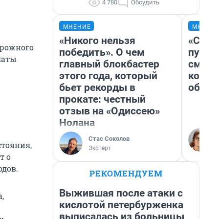
4 780
Обсудить
МНЕНИЕ
МНЕНИ
«Никого нельзя
«Спут
орожного
победить». О чем
пургу»
латы
главный блокбастер
смерт
этого года, который
котор
бьет рекорды в
обнар
прокате: честный
отзыв на «Одиссею»
Нолана
Стас Соколов
стояния,
Эксперт
т о
одов.
РЕКОМЕНДУЕМ
Выжившая после атаки с
,
кислотой петербурженка
выписалась из больницы