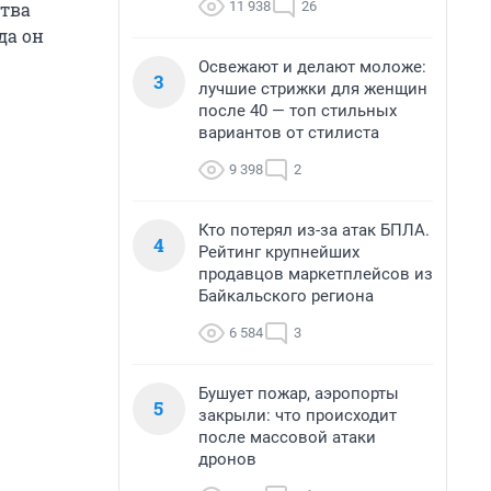
11 938
26
ства
да он
Освежают и делают моложе:
3
лучшие стрижки для женщин
после 40 — топ стильных
вариантов от стилиста
9 398
2
Кто потерял из-за атак БПЛА.
4
Рейтинг крупнейших
продавцов маркетплейсов из
Байкальского региона
6 584
3
Бушует пожар, аэропорты
5
закрыли: что происходит
после массовой атаки
дронов