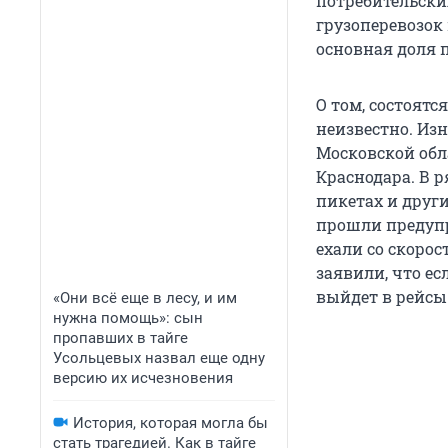
потребительских
грузоперевозок 
основная доля 
О том, состоят
неизвестно. Из
Московской обла
Краснодара. В р
пикетах и друг
прошли предупр
ехали со скоро
заявили, что ес
выйдет в рейсы
«Они всё еще в лесу, и им
нужна помощь»: сын
пропавших в тайге
Усольцевых назвал еще одну
версию их исчезновения
История, которая могла бы
стать трагедией. Как в тайге