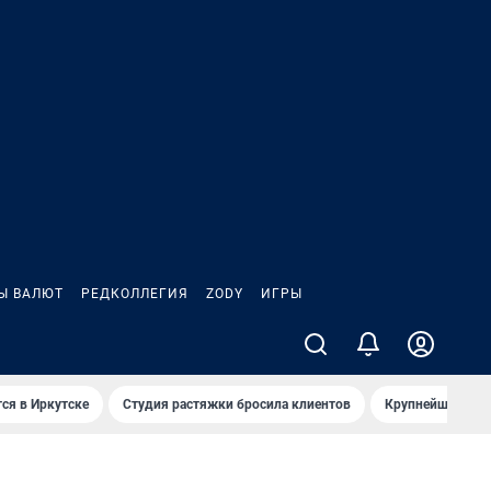
Ы ВАЛЮТ
РЕДКОЛЛЕГИЯ
ZODY
ИГРЫ
ся в Иркутске
Студия растяжки бросила клиентов
Крупнейшие про