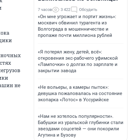
х
и
7 часов
3 422
Обсудить
«Он мне угрожает и портит жизнь»:
москвич обвинил турагента из
Волгограда в мошенничестве и
пока
пропаже почти миллиона рублей
йщики
«Я потерял жену, детей, всё»:
диночных
откровения экс-рабочего уфимской
стях
«Лампочки» о долгах по зарплате и
шегрузов
закрытии завода
ики
машин не
«Не вольеры, а камеры пыток»:
девушка пожаловалась на состояние
экопарка «Лотос» в Уссурийске
«Нам не хотелось популярности».
Бабушки из уральской глубинки стали
звездами соцсетей — они покорили
Агутина и Бузову