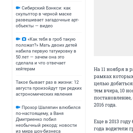
Сибирский Бэнкси: как
скульптор в черной маске
развешивает загадочные арт-
объекты — видео
«Как тебя в гроб такую
положат?» Мать двоих детей
набила первую татуировку в
50 лет — зачем она это
сделала и что отвечает
На 11 ноября в 
хейтерам
рамках которых
Такое бывает раз в жизни: 12
целью добиться
августа произойдут три редких
тем вчера, 10 
астрономических явления
постановление,
2016 года.
Прохор Шаляпин влюбился
по-настоящему, а Ваня
Дмитриенко побил
Еще в 2013 году
необычный рекорд: новости
года водители 
из мира шоу-бизнеса