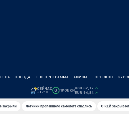
СТВА
ПОГОДА
ТЕЛЕПРОГРАММА
АФИША
ГОРОСКОП
КУРС
USD 82,17
СЕЙЧАС
0
ПРОБКИ
+17°C
EUR 94,84
е закрыли
Летчики пропавшего самолета спаслись
О`КЕЙ закрывает