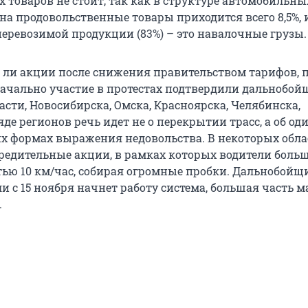
 товаров не стоит, так как в структуре автомобильны
на продовольственные товары приходится всего 8,5%, 
перевозимой продукции (83%) – это навалочные грузы.
ся ли акции после снижения правительством тарифов, 
начально участие в протестах подтвердили дальнобо
сти, Новосибирска, Омска, Красноярска, Челябинска,
яде регионов речь идет не о перекрытии трасс, а об о
их формах выражения недовольства. В некоторых обла
едительные акции, в рамках которых водители боль
стью 10 км/час, собирая огромные пробки. Дальнобойщ
ли с 15 ноября начнет работу система, большая часть 
.