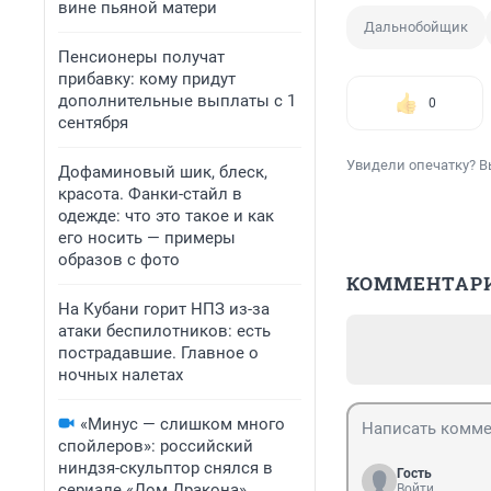
вине пьяной матери
Дальнобойщик
Пенсионеры получат
прибавку: кому придут
дополнительные выплаты с 1
0
сентября
Увидели опечатку? В
Дофаминовый шик, блеск,
красота. Фанки-стайл в
одежде: что это такое и как
его носить — примеры
образов с фото
КОММЕНТАР
На Кубани горит НПЗ из-за
атаки беспилотников: есть
пострадавшие. Главное о
ночных налетах
«Минус — слишком много
спойлеров»: российский
ниндзя-скульптор снялся в
Гость
сериале «Дом Дракона».
Войти