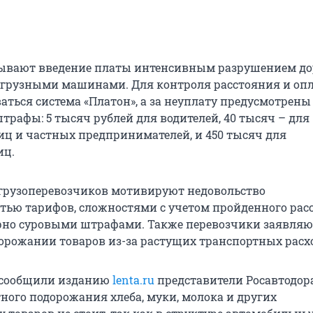
вывают введение платы интенсивным разрушением д
егрузными машинами. Для контроля расстояния и оп
аться система «Платон», а за неуплату предусмотрены
трафы: 5 тысяч рублей для водителей, 40 тысяч – для
ц и частных предпринимателей, и 450 тысяч для
иц.
грузоперевозчиков мотивируют недовольство
тью тарифов, сложностями с учетом пройденного рас
рно суровыми штрафами. Также перевозчики заявляю
рожании товаров из-за растущих транспортных расх
к сообщили изданию
lenta.ru
представители Росавтодора
ного подорожания хлеба, муки, молока и других