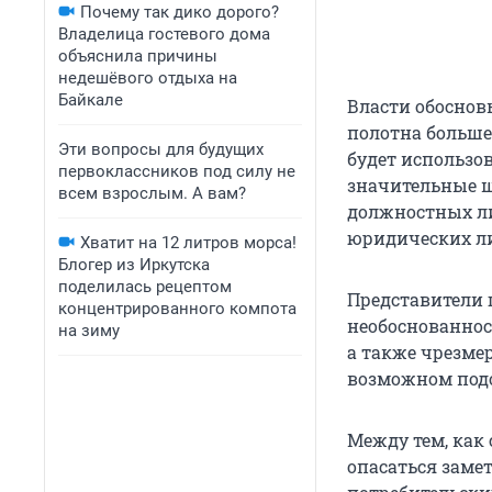
Почему так дико дорого?
Владелица гостевого дома
объяснила причины
недешёвого отдыха на
Байкале
Власти обосно
полотна больш
Эти вопросы для будущих
будет использов
первоклассников под силу не
значительные ш
всем взрослым. А вам?
должностных ли
юридических л
Хватит на 12 литров морса!
Блогер из Иркутска
поделилась рецептом
Представители 
концентрированного компота
необоснованнос
на зиму
а также чрезме
возможном подо
Между тем, ка
опасаться замет