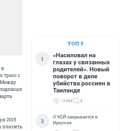
ТОП 5
«Насиловал на
1
глазах у связанных
 в
родителей». Новый
 трасс с
поворот в деле
. Между
убийства россиян в
 подписал
Таиланде
марта
13 924
8
О`КЕЙ закрывается в
ря 2015
2
Иркутске
ы платить