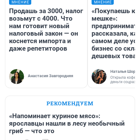
МНЕНИЕ
МНЕНИЕ
Продашь за 3000, налог
«Покупаешь ко
возьмут с 4000. Что
мешке»:
нам готовит новый
предпринимат
налоговый закон — он
рассказала, как
коснется импорта и
самом деле ус
даже репетиторов
бизнес со скл
дешевых това
Наталья Шорох
Анастасия Завгородняя
Открыла кофейн
деньги соцразв
РЕКОМЕНДУЕМ
«Напоминает куриное мясо»:
ярославцы нашли в лесу необычный
гриб — что это