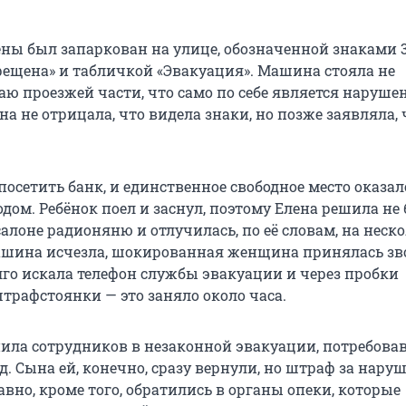
ны был запаркован на улице, обозначенной знаками 3
рещена» и табличкой «Эвакуация». Машина стояла не
аю проезжей части, что само по себе является наруше
а не отрицала, что видела знаки, но позже заявляла, 
осетить банк, и единственное свободное место оказал
дом. Ребёнок поел и заснул, поэтому Елена решила не
 салоне радионяню и отлучилась, по её словам, на неск
ашина исчезла, шокированная женщина принялась зв
лго искала телефон службы эвакуации и через пробки
трафстоянки — это заняло около часа.
нила сотрудников в незаконной эвакуации, потребов
д. Сына ей, конечно, сразу вернули, но штраф за нару
вно, кроме того, обратились в органы опеки, которые