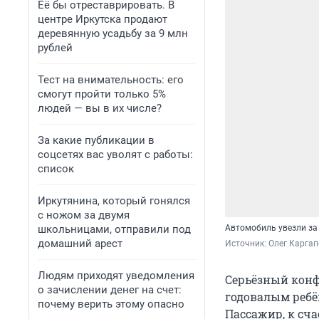
Её бы отреставрировать. В
центре Иркутска продают
деревянную усадьбу за 9 млн
рублей
Тест на внимательность: его
смогут пройти только 5%
людей — вы в их числе?
За какие публикации в
соцсетях вас уволят с работы:
список
Иркутянина, который гонялся
с ножом за двумя
школьницами, отправили под
Автомобиль увезли за 
домашний арест
Источник: 
Олег Карга
Людям приходят уведомления
Серьёзный конф
о зачислении денег на счет:
годовалым ребё
почему верить этому опасно
Пассажир, к сча