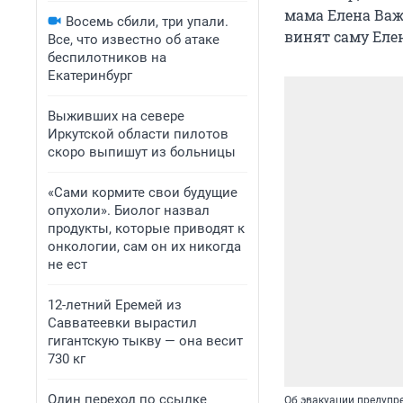
мама Елена Важ
Восемь сбили, три упали.
винят саму Елен
Все, что известно об атаке
беспилотников на
Екатеринбург
Выживших на севере
Иркутской области пилотов
скоро выпишут из больницы
«Сами кормите свои будущие
опухоли». Биолог назвал
продукты, которые приводят к
онкологии, сам он их никогда
не ест
12-летний Еремей из
Савватеевки вырастил
гигантскую тыкву — она весит
730 кг
Один переход по ссылке
Об эвакуации предупр