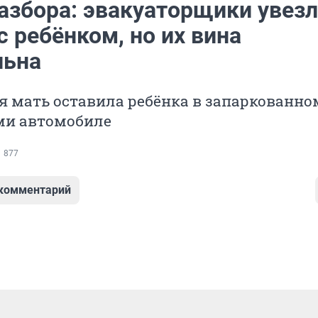
разбора: эвакуаторщики увез
 ребёнком, но их вина
льна
 мать оставила ребёнка в запаркованно
и автомобиле
877
 комментарий