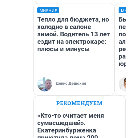
МНЕНИЕ
МНЕНИ
Тепло для бюджета, но
Был до
холодно в салоне
пенси
зимой. Водитель 13 лет
повис
ездит на электрокаре:
алиме
плюсы и минусы
реаль
разбо
юрист
Денис Дедюхин
РЕКОМЕНДУЕМ
«Кто-то считает меня
сумасшедшей».
Екатеринбурженка
приютила дома 200