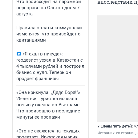
впоследствии п
Что происходит на паромной
переправе на Ольхон днем 7
августа
Правила оплаты коммуналки
изменятся: что произойдет с
квитанциями
«Я ехал в никуда»:
геодезист уехал в Казахстан с
4 тысячами рублей и построил
бизнес с нуля. Теперь он
продает франшизы
«Она крикнула: „Дядя Боря!“»
25-летняя туристка исчезла
ночью у океана во Вьетнаме.
Что произошло в последние
минуты ее пропажи
У Елены пять детей: м
«Это не скажется на текущих
Источник: 
со страницы
проектах». Иркутская мэрия