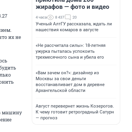
жирафов — фото и видео
.27
4 часа
8 437
20
Ученый АлтГУ рассказала, ждать ли
нием.
нашествия комаров в августе
что их не
«Не рассчитала силы»: 18-летняя
ужурка пыталась успокоить
трехмесячного сына и убила его
ось
 будить
«Вам зачем он?»: дизайнер из
олько
Москвы за свои деньги
онить
восстанавливает дом в деревне
Архангельской области
Август перевернет жизнь Козерогов.
К чему готовит ретроградный Сатурн
ав машину
— прогноз
шение