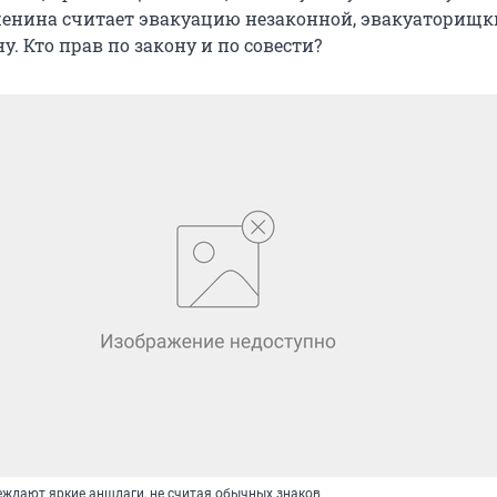
енина считает эвакуацию незаконной, эвакуаторищк
у. Кто прав по закону и по совести?
еждают яркие аншлаги, не считая обычных знаков