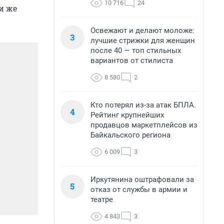
10 716
24
и же
Освежают и делают моложе:
3
лучшие стрижки для женщин
после 40 — топ стильных
вариантов от стилиста
8 580
2
Кто потерял из-за атак БПЛА.
4
Рейтинг крупнейших
продавцов маркетплейсов из
Байкальского региона
6 009
3
Иркутянина оштрафовали за
5
отказ от службы в армии и
театре
4 843
3