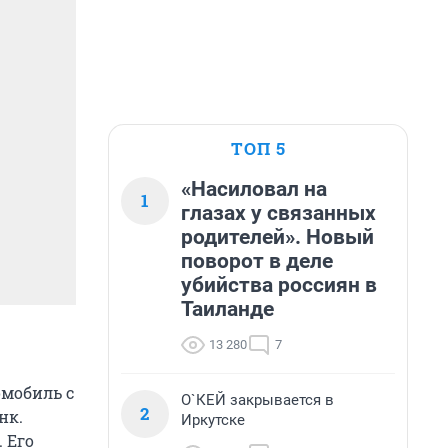
ТОП 5
«Насиловал на
1
глазах у связанных
родителей». Новый
поворот в деле
убийства россиян в
Таиланде
13 280
7
омобиль с
О`КЕЙ закрывается в
2
нк.
Иркутске
 Его