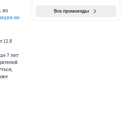
т
, но
Все промокоды
иция не
 12.8
ше 7 лет
одителей
ться,
даже