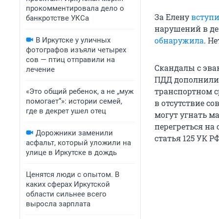
прокомментировала дело о
За Елену
вступи
банкротстве УКСа
нарушений в д
обнаружила
. Н
В Иркутске у уличных
фотографов изъяли четырех
сов — птиц отправили на
Скандалы с эвак
лечение
ПДД дополнили 
транспортном ср
«Это общий ребенок, а не „муж
помогает“»: истории семей,
в отсутствие со
где в декрет ушел отец
могут угнать м
перегреться на 
Дорожники заменили
статья 125 УК Р
асфальт, который уложили на
улице в Иркутске в дождь
Ценятся люди с опытом. В
каких сферах Иркутской
области сильнее всего
выросла зарплата