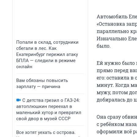
Автомобиль Еле
«Остановка зап
параллельно кр
Изначально Елен
Попали в склад, сотрудники
было.
сбегали в лес. Как
Екатеринбург пережил атаку
БПЛА — следили в режиме
Ей нужно было п
онлайн
прямо перед вхо
его: оставила в
Вам обязаны повысить
минут. Когда м
зарплату — причина
мужу, потом до
добиралась до ш
С детства грезил о ГАЗ-24:
автоплюшкин переехал в
маленький хутор и превратил
Она сразу обви
свой двор в музей СССР
с ребёнком наза
оформили всё ра
Все хотят уехать с острова.