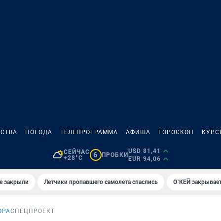
СТВА
ПОГОДА
ТЕЛЕПРОГРАММА
АФИША
ГОРОСКОП
КУРС
USD 81,41
СЕЙЧАС
6
ПРОБКИ
+28°C
EUR 94,06
е закрыли
Летчики пропавшего самолета спаслись
О`КЕЙ закрывает
ОРА
СПЕЦПРОЕКТ