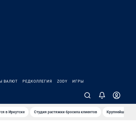
Ы ВАЛЮТ
РЕДКОЛЛЕГИЯ
ZODY
ИГРЫ
ся в Иркутске
Студия растяжки бросила клиентов
Крупнейшие про