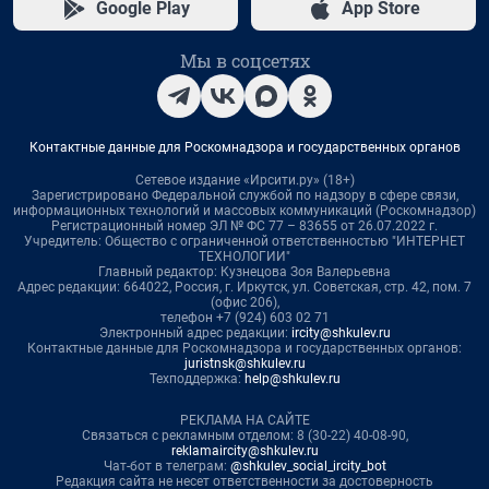
Google Play
App Store
Мы в соцсетях
Контактные данные для Роскомнадзора и государственных органов
Сетевое издание «Ирсити.ру» (18+)
Зарегистрировано Федеральной службой по надзору в сфере связи,
информационных технологий и массовых коммуникаций (Роскомнадзор)
Регистрационный номер ЭЛ № ФС 77 – 83655 от 26.07.2022 г.
Учредитель: Общество с ограниченной ответственностью "ИНТЕРНЕТ
ТЕХНОЛОГИИ"
Главный редактор: Кузнецова Зоя Валерьевна
Адрес редакции: 664022, Россия, г. Иркутск, ул. Советская, стр. 42, пом. 7
(офис 206),
телефон +7 (924) 603 02 71
Электронный адрес редакции:
ircity@shkulev.ru
Контактные данные для Роскомнадзора и государственных органов:
juristnsk@shkulev.ru
Техподдержка:
help@shkulev.ru
РЕКЛАМА НА САЙТЕ
Связаться с рекламным отделом: 8 (30-22) 40-08-90,
reklamaircity@shkulev.ru
Чат-бот в телеграм:
@shkulev_social_ircity_bot
Редакция сайта не несет ответственности за достоверность