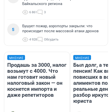
Байкальского региона
6 861
3
Бушует пожар, аэропорты закрыли: что
5
происходит после массовой атаки дронов
4 928
Обсудить
МНЕНИЕ
МНЕНИЕ
Продашь за 3000, налог
Был долг, а те
возьмут с 4000. Что
пенсия! Как вм
нам готовит новый
повисших в во
налоговый закон — он
алиментов пол
коснется импорта и
реальные день
даже репетиторов
разбор иркутск
юриста