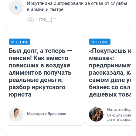
Иркутянина оштрафовали за отказ от службы
5
в армии и театре
4 724
2
МНЕНИЕ
МНЕНИЕ
Был долг, а теперь —
«Покупаешь ко
пенсия! Как вместо
мешке»:
повисших в воздухе
предпринимат
алиментов получать
рассказала, как
реальные деньги:
самом деле ус
разбор иркутского
бизнес со скл
юриста
дешевых това
Наталья Шорох
Маргарита Ярошенко
Открыла кофейн
деньги соцразв