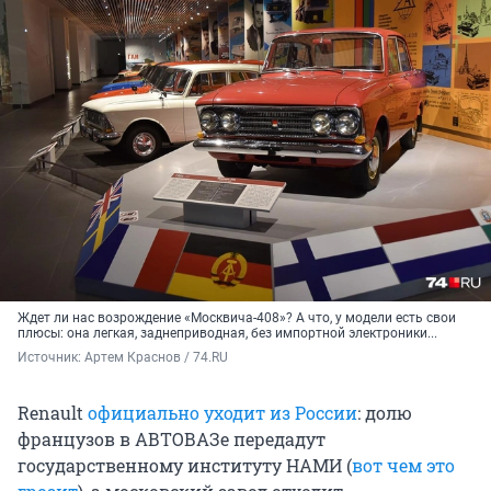
Ждет ли нас возрождение «Москвича-408»? А что, у модели есть свои
плюсы: она легкая, заднеприводная, без импортной электроники...
Источник: 
Артем Краснов / 74.RU
Renault
официально уходит из России
: долю
французов в АВТОВАЗе передадут
государственному институту НАМИ (
вот чем это