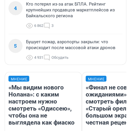
Кто потерял из-за атак БПЛА. Рейтинг
4
крупнейших продавцов маркетплейсов из
Байкальского региона
6 862
3
Бушует пожар, аэропорты закрыли: что
5
происходит после массовой атаки дронов
4 931
Обсудить
МНЕНИЕ
МНЕНИЕ
«Мы видим нового
«Финал не совп
Нолана»: с каким
ожиданиями»: 
настроем нужно
смотреть фил
смотреть «Одиссею»,
«Старый орел» 
чтобы она не
большом экран
выглядела как фиаско
честная рецен