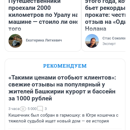
Путешественники
этого года, ко
проехали 2000
бьет рекорды 
километров по Уралу на
прокате: честн
машине — стоило ли оно
отзыв на «Оди
того
Нолана
Стас Соколов
Екатерина Литкевич
Эксперт
РЕКОМЕНДУЕМ
«Такими ценами отобьют клиентов»:
свежие отзывы на популярный у
жителей Башкирии курорт и бассейн
за 1000 рублей
3 часа
5 000
3
Кишечник был собран в гармошку: в Югре кошечка с
тяжелой судьбой ищет новый дом — ее история