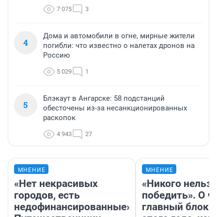
7 075
3
Дома и автомобили в огне, мирные жители
4
погибли: что известно о налетах дронов на
Россию
5 029
1
Блэкаут в Ангарске: 58 подстанций
5
обесточены из-за несанкционированных
раскопок
4 943
27
МНЕНИЕ
МНЕНИЕ
«Нет некрасивых
«Никого нельз
городов, есть
победить». О ч
недофинансированные».
главный блокб