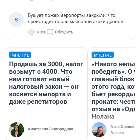
Бушует пожар, аэропорты закрыли: что
5
происходит после массовой атаки дронов
4 850
Обсудить
МНЕНИЕ
МНЕНИЕ
Продашь за 3000, налог
«Никого нельз
возьмут с 4000. Что
победить». О ч
нам готовит новый
главный блокб
налоговый закон — он
этого года, ко
коснется импорта и
бьет рекорды 
даже репетиторов
прокате: честн
отзыв на «Оди
Нолана
Стас Соколов
Анастасия Завгородняя
Эксперт