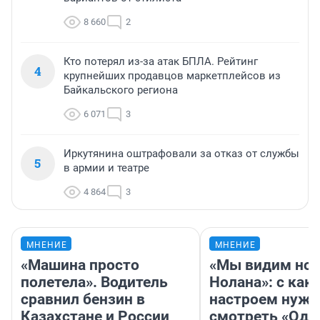
8 660
2
Кто потерял из-за атак БПЛА. Рейтинг
4
крупнейших продавцов маркетплейсов из
Байкальского региона
6 071
3
Иркутянина оштрафовали за отказ от службы
5
в армии и театре
4 864
3
МНЕНИЕ
МНЕНИЕ
«Машина просто
«Мы видим нов
полетела». Водитель
Нолана»: с как
сравнил бензин в
настроем нужн
Казахстане и России
смотреть «Оди