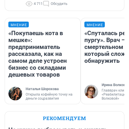
4 711
Обсудить
МНЕНИЕ
МНЕНИЕ
«Покупаешь кота в
«Спуталась реч
мешке»:
пургу». Врач — 
предприниматель
смертельном д
рассказала, как на
который слож
самом деле устроен
обнаружить
бизнес со складами
дешевых товаров
Ирина Волкова
Наталья Шорохова
Главврач клини
Открыла кофейную точку на
«Реабилитация 
деньги соцразвития
Волковой»
РЕКОМЕНДУЕМ