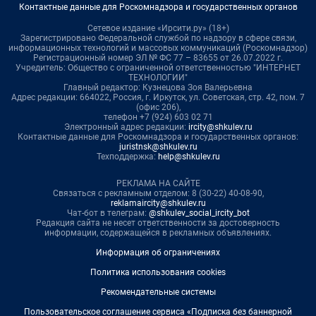
Контактные данные для Роскомнадзора и государственных органов
Сетевое издание «Ирсити.ру» (18+)
Зарегистрировано Федеральной службой по надзору в сфере связи,
информационных технологий и массовых коммуникаций (Роскомнадзор)
Регистрационный номер ЭЛ № ФС 77 – 83655 от 26.07.2022 г.
Учредитель: Общество с ограниченной ответственностью "ИНТЕРНЕТ
ТЕХНОЛОГИИ"
Главный редактор: Кузнецова Зоя Валерьевна
Адрес редакции: 664022, Россия, г. Иркутск, ул. Советская, стр. 42, пом. 7
(офис 206),
телефон +7 (924) 603 02 71
Электронный адрес редакции:
ircity@shkulev.ru
Контактные данные для Роскомнадзора и государственных органов:
juristnsk@shkulev.ru
Техподдержка:
help@shkulev.ru
РЕКЛАМА НА САЙТЕ
Связаться с рекламным отделом: 8 (30-22) 40-08-90,
reklamaircity@shkulev.ru
Чат-бот в телеграм:
@shkulev_social_ircity_bot
Редакция сайта не несет ответственности за достоверность
информации, содержащейся в рекламных объявлениях.
Информация об ограничениях
Политика использования cookies
Рекомендательные системы
Пользовательское соглашение сервиса «Подписка без баннерной