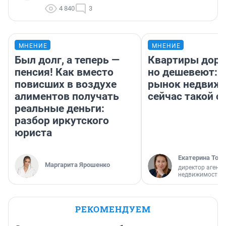
4 840
3
МНЕНИЕ
МНЕНИЕ
Был долг, а теперь —
Квартиры дор
пенсия! Как вместо
но дешевеют: 
повисших в воздухе
рынок недвиж
алиментов получать
сейчас такой 
реальные деньги:
разбор иркутского
юриста
Екатерина Торо
Маргарита Ярошенко
директор агентс
недвижимости
РЕКОМЕНДУЕМ