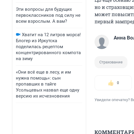
но и страховщи
Эти вопросы для будущих
может повысить
первоклассников под силу не
первый зампред
всем взрослым. А вам?
Хватит на 12 литров морса!
Анна Во
Блогер из Иркутска
поделилась рецептом
концентрированного компота
на зиму
Страхование
«Они всё еще в лесу, и им
нужна помощь»: сын
0
пропавших в тайге
Усольцевых назвал еще одну
версию их исчезновения
Увидели опечатку? В
КОММЕНТАР