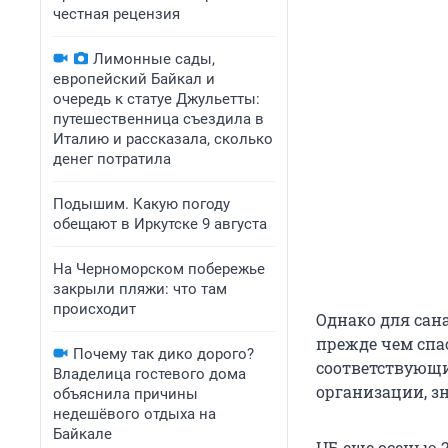
честная рецензия
Лимонные сады,
европейский Байкал и
очередь к статуе Джульетты:
путешественница съездила в
Италию и рассказала, сколько
денег потратила
Подышим. Какую погоду
обещают в Иркутске 9 августа
На Черноморском побережье
закрыли пляжи: что там
происходит
Однако для сан
прежде чем спа
Почему так дико дорого?
соответствующи
Владелица гостевого дома
организации, з
объяснила причины
недешёвого отдыха на
Байкале
ЦБ еще осенью 2