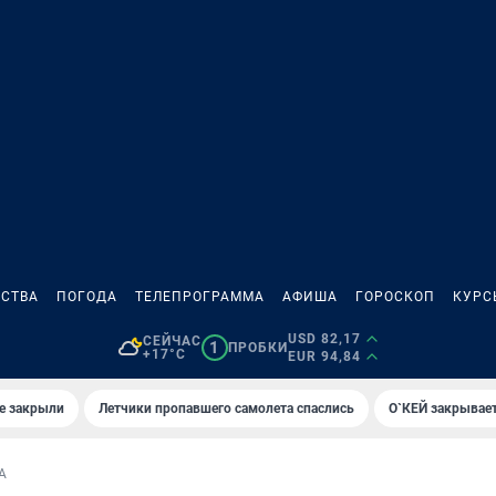
СТВА
ПОГОДА
ТЕЛЕПРОГРАММА
АФИША
ГОРОСКОП
КУРС
USD 82,17
СЕЙЧАС
1
ПРОБКИ
+17°C
EUR 94,84
е закрыли
Летчики пропавшего самолета спаслись
О`КЕЙ закрывает
А