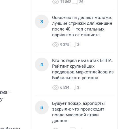
11 862
26
Освежают и делают моложе:
3
лучшие стрижки для женщин
после 40 — топ стильных
вариантов от стилиста
9 375
2
Кто потерял из-за атак БПЛА.
4
Рейтинг крупнейших
продавцов маркетплейсов из
Байкальского региона
6 534
3
зма –
му
Бушует пожар, аэропорты
5
закрыли: что происходит
после массовой атаки
дронов
ко банки,