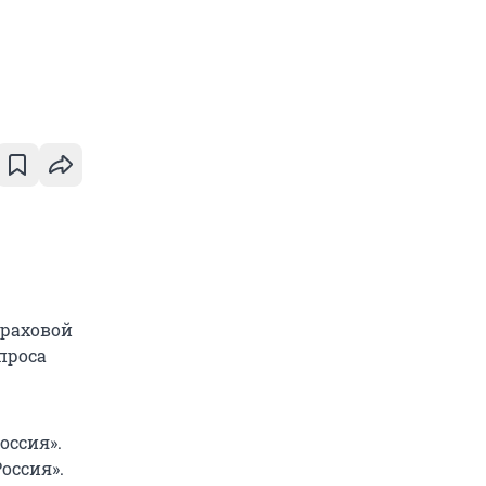
траховой
проса
оссия».
оссия».