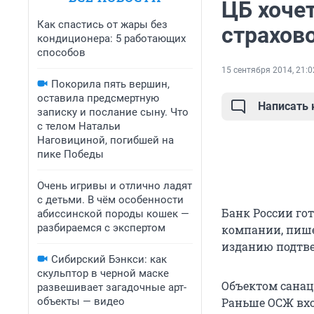
ЦБ хоче
Как спастись от жары без
страхов
кондиционера: 5 работающих
способов
15 сентября 2014, 21:0
Покорила пять вершин,
оставила предсмертную
Написать
записку и послание сыну. Что
с телом Натальи
Наговициной, погибшей на
пике Победы
Очень игривы и отлично ладят
с детьми. В чём особенности
Банк России го
абиссинской породы кошек —
разбираемся с экспертом
компании, пише
изданию подтве
Сибирский Бэнкси: как
скульптор в черной маске
Объектом санац
развешивает загадочные арт-
объекты — видео
Раньше ОСЖ вхо