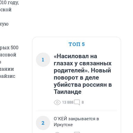
10 году,
рской
нную
ТОП 5
орых 500
нсовой
«Насиловал на
1
о
глазах у связанных
мпании
родителей». Новый
райзис
поворот в деле
убийства россиян в
Таиланде
13 888
8
О`КЕЙ закрывается в
2
Иркутске