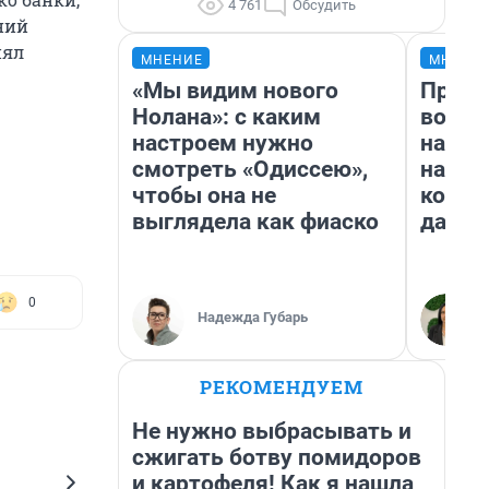
4 761
Обсудить
ний
нял
МНЕНИЕ
МНЕНИ
«Мы видим нового
Прода
Нолана»: с каким
возьм
настроем нужно
нам г
смотреть «Одиссею»,
налог
чтобы она не
косне
выглядела как фиаско
даже 
0
Надежда Губарь
РЕКОМЕНДУЕМ
Не нужно выбрасывать и
сжигать ботву помидоров
и картофеля! Как я нашла