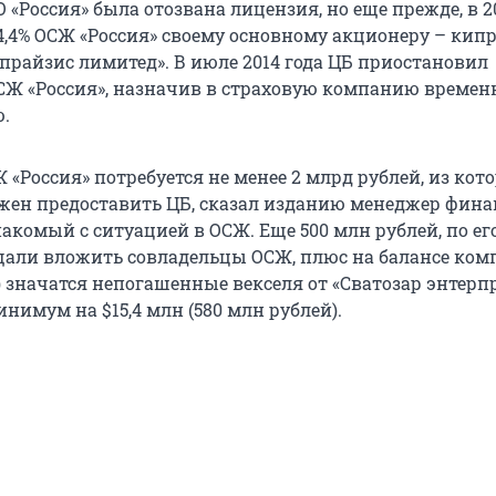
О «Россия» была отозвана лицензия, но еще прежде, в 20
4,4% ОСЖ «Россия» своему основному акционеру – кип
рпрайзис лимитед». В июле 2014 года ЦБ приостановил
СЖ «Россия», назначив в страховую компанию време
.
«Россия» потребуется не менее 2 млрд рублей, из кот
жен предоставить ЦБ, сказал изданию менеджер фина
акомый с ситуацией в ОСЖ. Еще 500 млн рублей, по ег
щали вложить совладельцы ОСЖ, плюс на балансе ко
) значатся непогашенные векселя от «Сватозар энтерп
нимум на $15,4 млн (580 млн рублей).