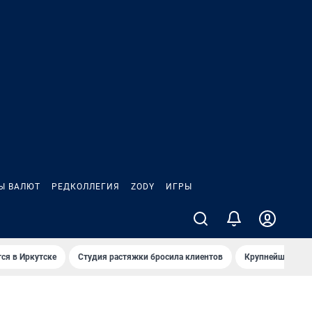
Ы ВАЛЮТ
РЕДКОЛЛЕГИЯ
ZODY
ИГРЫ
ся в Иркутске
Студия растяжки бросила клиентов
Крупнейшие про