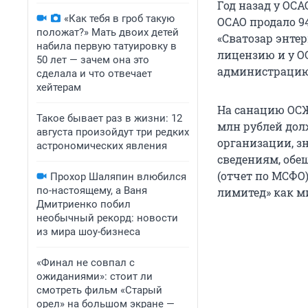
Год назад у ОСА
«Как тебя в гроб такую
ОСАО продало 9
положат?» Мать двоих детей
«Сватозар энте
набила первую татуировку в
лицензию и у О
50 лет — зачем она это
администрацию
сделала и что отвечает
хейтерам
На санацию ОСЖ 
Такое бывает раз в жизни: 12
млн рублей дол
августа произойдут три редких
организации, зн
астрономических явления
сведениям, обе
(отчет по МСФО
Прохор Шаляпин влюбился
по-настоящему, а Ваня
лимитед» как ми
Дмитриенко побил
необычный рекорд: новости
из мира шоу-бизнеса
«Финал не совпал с
ожиданиями»: стоит ли
смотреть фильм «Старый
орел» на большом экране —