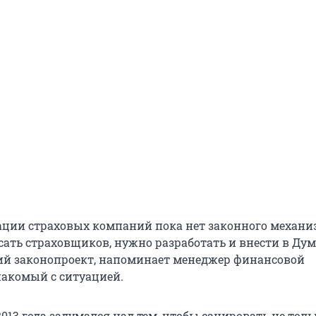
ации страховых компаний пока нет законного механи
сать страховщиков, нужно разработать и внести в Ду
й законопроект, напоминает менеджер финансовой
накомый с ситуацией.
013 года задумался над тем, чтобы санировать не толь