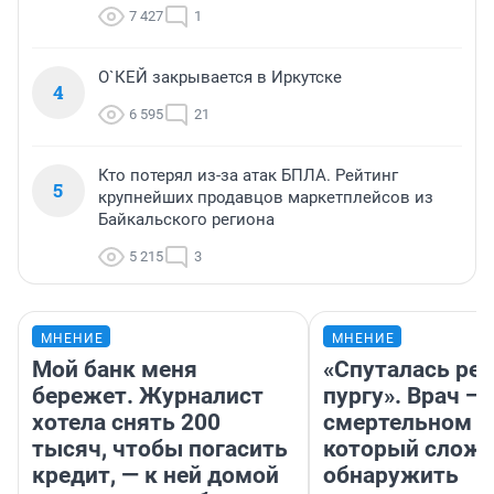
7 427
1
О`КЕЙ закрывается в Иркутске
4
6 595
21
Кто потерял из-за атак БПЛА. Рейтинг
5
крупнейших продавцов маркетплейсов из
Байкальского региона
5 215
3
МНЕНИЕ
МНЕНИЕ
Мой банк меня
«Спуталась реч
бережет. Журналист
пургу». Врач — 
хотела снять 200
смертельном д
тысяч, чтобы погасить
который слож
кредит, — к ней домой
обнаружить