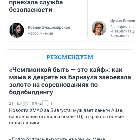
приехала служба
безопасности
Ирина Волкова
Главврач клини
Ксения Владимирская
«Реабилитация 
Автор мнения
Волковой»
РЕКОМЕНДУЕМ
«Чемпионкой быть — это кайф»: как
мама в декрете из Барнаула завоевала
золото на соревнованиях по
бодибилдингу
21 час
10 972
1
Новости ХМАО за 5 августа: муж дает деньги Айзе,
вартовчанин оголился возле ТЦ, откроются новые
поликлиники
«Долго боялась выходить на улицу». Мама