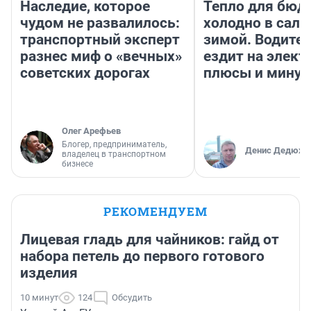
Наследие, которое
Тепло для бюд
чудом не развалилось:
холодно в сало
транспортный эксперт
зимой. Водител
разнес миф о «вечных»
ездит на элект
советских дорогах
плюсы и мину
Олег Арефьев
Блогер, предприниматель,
Денис Дедюхи
владелец в транспортном
бизнесе
РЕКОМЕНДУЕМ
Лицевая гладь для чайников: гайд от
набора петель до первого готового
изделия
10 минут
124
Обсудить