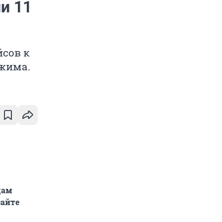
и 11
йсов к
ежима.
дам
сайте