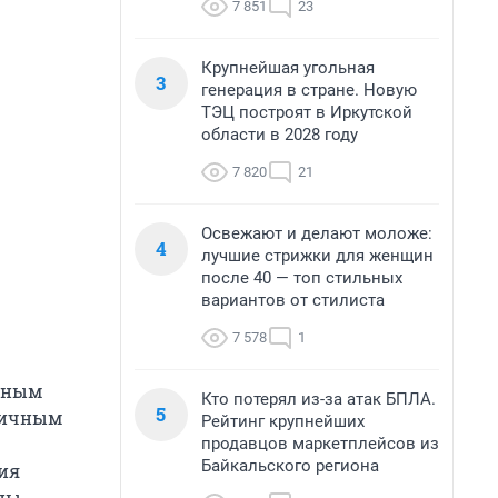
7 851
23
Крупнейшая угольная
3
генерация в стране. Новую
ТЭЦ построят в Иркутской
области в 2028 году
7 820
21
Освежают и делают моложе:
4
лучшие стрижки для женщин
после 40 — топ стильных
вариантов от стилиста
7 578
1
ённым
Кто потерял из-за атак БПЛА.
5
гичным
Рейтинг крупнейших
продавцов маркетплейсов из
Байкальского региона
ния
ны