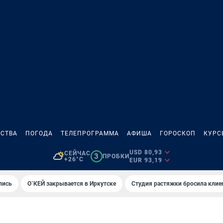
СТВА
ПОГОДА
ТЕЛЕПРОГРАММА
АФИША
ГОРОСКОП
КУРС
USD 80,93
СЕЙЧАС
3
ПРОБКИ
+26°C
EUR 93,19
лись
О`КЕЙ закрывается в Иркутске
Студия растяжки бросила клие