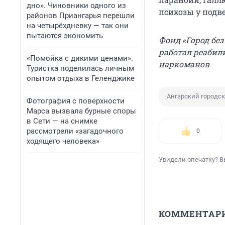
дно». Чиновники одного из
психозы у под
районов Приангарья перешли
на четырёхдневку — так они
пытаются экономить
Фонд «Город бе
работал реабил
«Помойка с дикими ценами».
наркоманов
Туристка поделилась личным
опытом отдыха в Геленджике
Ангарский городск
Фотография с поверхности
Марса вызвала бурные споры
в Сети — на снимке
рассмотрели «загадочного
0
ходящего человека»
Увидели опечатку? В
КОММЕНТАР