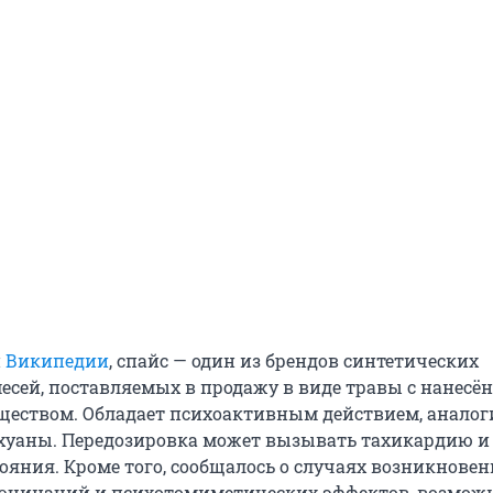
и
Википедии
, спайс — один из брендов синтетических
есей, поставляемых в продажу в виде травы с нанес
ществом. Обладает психоактивным действием, анало
хуаны. Передозировка может вызывать тахикардию и
ояния. Кроме того, сообщалось о случаях возникнове
люцинаций и психотомиметических эффектов, возмож