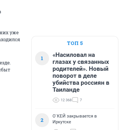
в
 них уже
аходился
ТОП 5
«Насиловал на
1
глазах у связанных
езде.
родителей». Новый
сбыт
поворот в деле
убийства россиян в
Таиланде
12 368
7
О`КЕЙ закрывается в
2
Иркутске