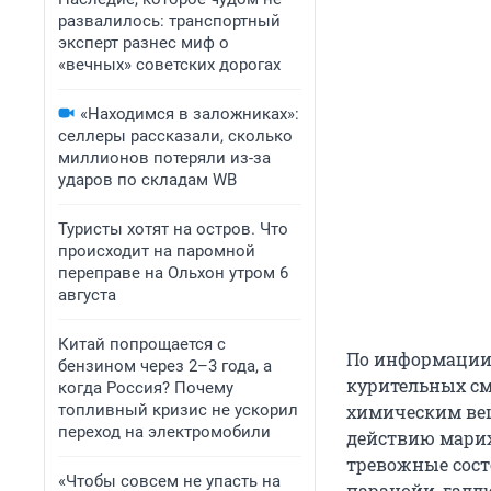
развалилось: транспортный
эксперт разнес миф о
«вечных» советских дорогах
«Находимся в заложниках»:
селлеры рассказали, сколько
миллионов потеряли из-за
ударов по складам WB
Туристы хотят на остров. Что
происходит на паромной
переправе на Ольхон утром 6
августа
Китай попрощается с
По информаци
бензином через 2–3 года, а
курительных см
когда Россия? Почему
топливный кризис не ускорил
химическим ве
переход на электромобили
действию мари
тревожные сост
«Чтобы совсем не упасть на
паранойи, гал