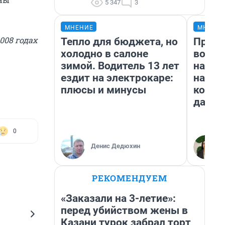
5 347
3
МНЕНИЕ
МНЕНИ
008 годах
Тепло для бюджета, но
Прода
холодно в салоне
возьм
зимой. Водитель 13 лет
нам г
ездит на электрокаре:
налог
плюсы и минусы
косне
даже 
0
Денис Дедюхин
РЕКОМЕНДУЕМ
«Заказали на 3-летие»:
перед убийством жены в
Казани турок забрал торт