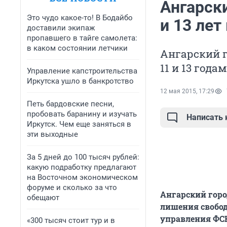
Ангарск
Это чудо какое-то! В Бодайбо
и 13 лет
доставили экипаж
пропавшего в тайге самолета:
в каком состоянии летчики
Ангарский г
11 и 13 год
Управление капстроительства
Иркутска ушло в банкротство
12 мая 2015, 17:29
Петь бардовские песни,
пробовать баранину и изучать
Написать
Иркутск. Чем еще заняться в
эти выходные
За 5 дней до 100 тысяч рублей:
какую подработку предлагают
на Восточном экономическом
форуме и сколько за что
Ангарский горо
обещают
лишения свобод
управления ФСК
«300 тысяч стоит тур и в