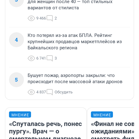
для женщин после 40 — топ стильных
вариантов от стилиста
9 466
2
Кто потерял из-за атак БПЛА. Рейтинг
4
крупнейших продавцов маркетплейсов из
Байкальского региона
6 741
3
Бушует пожар, аэропорты закрыли: что
5
происходит после массовой атаки дронов
4 837
Обсудить
МНЕНИЕ
МНЕНИЕ
«Спуталась речь, понес
«Финал не совп
пургу». Врач — о
ожиданиями»: 
смертельном диагнозе,
смотреть фил