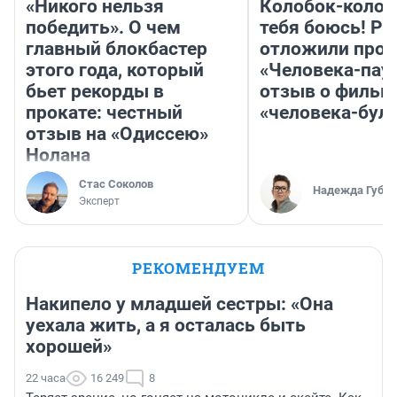
«Никого нельзя
Колобок-колобо
победить». О чем
тебя боюсь! Ра
главный блокбастер
отложили прок
этого года, который
«Человека-пау
бьет рекорды в
отзыв о фильм
прокате: честный
«человека-бул
отзыв на «Одиссею»
Нолана
Стас Соколов
Надежда Губар
Эксперт
РЕКОМЕНДУЕМ
Накипело у младшей сестры: «Она
уехала жить, а я осталась быть
хорошей»
22 часа
16 249
8