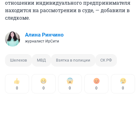
отношении индивидуального предпринимателя
находится на рассмотрении в суде, — добавили в
следкоме.
Алина Ринчино
журналист ИрСити
Шелехов
МВД
Взятка в полиции
СК РФ
0
0
0
0
0