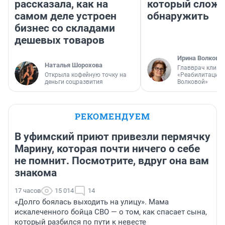
рассказала, как на
который слож
самом деле устроен
обнаружить
бизнес со складами
дешевых товаров
Ирина Волкова
Наталья Шорохова
Главврач клини
Открыла кофейную точку на
«Реабилитация 
деньги соцразвития
Волковой»
РЕКОМЕНДУЕМ
В уфимский приют привезли пермячку
Марину, которая почти ничего о себе
не помнит. Посмотрите, вдруг она вам
знакома
17 часов
15 014
14
«Долго боялась выходить на улицу». Мама
искалеченного бойца СВО — о том, как спасает сына,
который разбился по пути к невесте