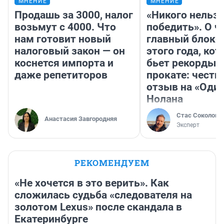
МНЕНИЕ
МНЕНИЕ
Продашь за 3000, налог
«Никого нельз
возьмут с 4000. Что
победить». О ч
нам готовит новый
главный блокб
налоговый закон — он
этого года, ко
коснется импорта и
бьет рекорды 
даже репетиторов
прокате: честн
отзыв на «Оди
Нолана
Стас Соколов
Анастасия Завгородняя
Эксперт
РЕКОМЕНДУЕМ
«Не хочется в это верить». Как
сложилась судьба «следователя на
золотом Lexus» после скандала в
Екатеринбурге