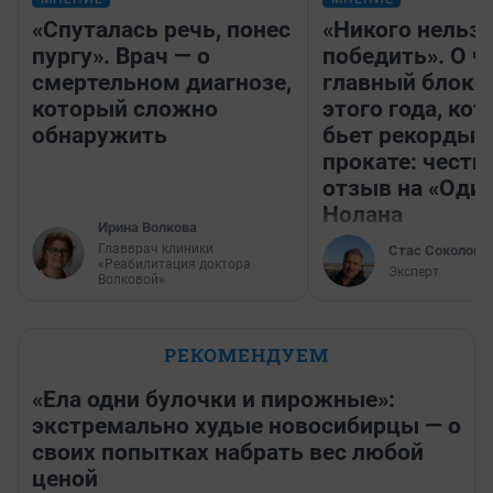
«Спуталась речь, понес
«Никого нельз
пургу». Врач — о
победить». О ч
смертельном диагнозе,
главный блокб
который сложно
этого года, ко
обнаружить
бьет рекорды 
прокате: честн
отзыв на «Оди
Нолана
Ирина Волкова
Главврач клиники
Стас Соколов
«Реабилитация доктора
Эксперт
Волковой»
РЕКОМЕНДУЕМ
«Ела одни булочки и пирожные»:
экстремально худые новосибирцы — о
своих попытках набрать вес любой
ценой