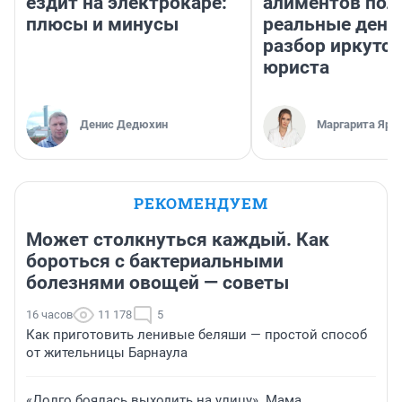
ездит на электрокаре:
алиментов пол
плюсы и минусы
реальные день
разбор иркутск
юриста
Денис Дедюхин
Маргарита Яро
РЕКОМЕНДУЕМ
Может столкнуться каждый. Как
бороться с бактериальными
болезнями овощей — советы
16 часов
11 178
5
Как приготовить ленивые беляши — простой способ
от жительницы Барнаула
«Долго боялась выходить на улицу». Мама