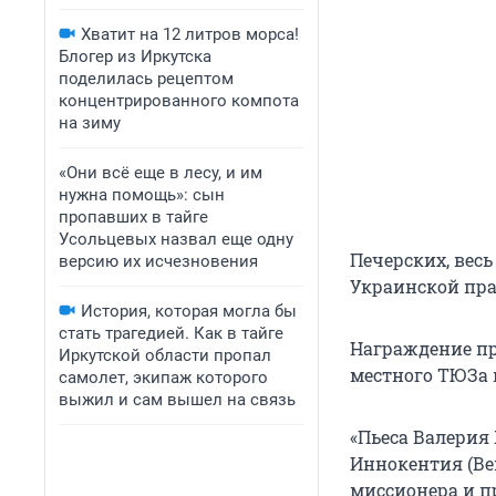
Хватит на 12 литров морса!
Блогер из Иркутска
поделилась рецептом
концентрированного компота
на зиму
«Они всё еще в лесу, и им
нужна помощь»: сын
пропавших в тайге
Усольцевых назвал еще одну
Печерских, вес
версию их исчезновения
Украинской пра
История, которая могла бы
стать трагедией. Как в тайге
Награждение пр
Иркутской области пропал
местного ТЮЗа 
самолет, экипаж которого
выжил и сам вышел на связь
«Пьеса Валерия
Иннокентия (Ве
миссионера и пр