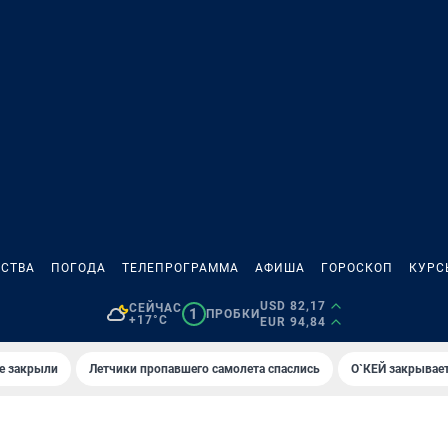
СТВА
ПОГОДА
ТЕЛЕПРОГРАММА
АФИША
ГОРОСКОП
КУРС
USD 82,17
СЕЙЧАС
1
ПРОБКИ
+17°C
EUR 94,84
е закрыли
Летчики пропавшего самолета спаслись
О`КЕЙ закрывает