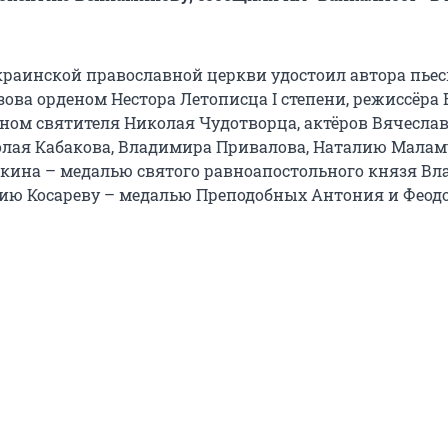
краинской православной церкви удостоил автора пье
ова орденом Нестора Летописца I степени, режиссёра
еном святителя Николая Чудотворца, актёров Вячесла
олая Кабакова, Владимира Привалова, Наталию Малам
кина – медалью святого равноапостольного князя Вл
ию Косареву – медалью Преподобных Антония и Феод