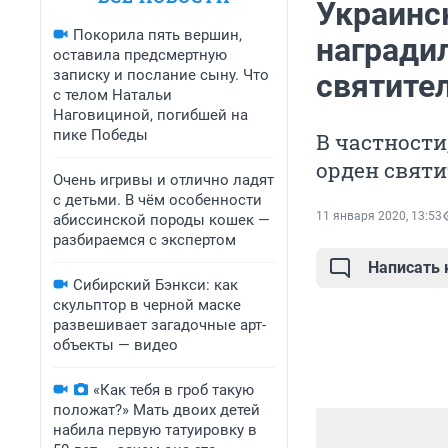
Украинс
Покорила пять вершин,
награди
оставила предсмертную
записку и послание сыну. Что
святите
с телом Натальи
Наговициной, погибшей на
пике Победы
В частности
орден святи
Очень игривы и отлично ладят
с детьми. В чём особенности
11 января 2020, 13:53
абиссинской породы кошек —
разбираемся с экспертом
Написать
Сибирский Бэнкси: как
скульптор в черной маске
развешивает загадочные арт-
объекты — видео
«Как тебя в гроб такую
положат?» Мать двоих детей
набила первую татуировку в