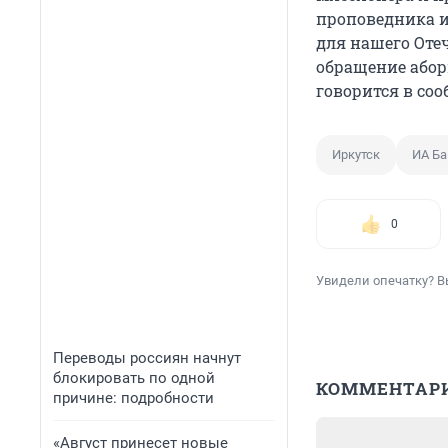
проповедника и
для нашего Оте
обращение абор
говорится в со
Иркутск
ИА Б
0
Увидели опечатку? В
Переводы россиян начнут
блокировать по одной
КОММЕНТАР
причине: подробности
«Август принесет новые