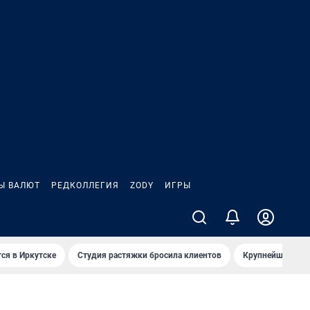
Ы ВАЛЮТ
РЕДКОЛЛЕГИЯ
ZODY
ИГРЫ
ся в Иркутске
Студия растяжки бросила клиентов
Крупнейшие про