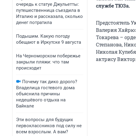
очередь к статуе Джульетты:
службе ТЮЗа.
путешественница съездила в
Италию и рассказала, сколько
Предстоятель У
денег потратила
Валерия Хайрюз
Подышим. Какую погоду
Токарева – орд
обещают в Иркутске 9 августа
Степанова, Ник
Николая Кулебя
На Черноморском побережье
актрису Виктор
закрыли пляжи: что там
происходит
Почему так дико дорого?
Владелица гостевого дома
объяснила причины
недешёвого отдыха на
Байкале
Эти вопросы для будущих
первоклассников под силу не
всем взрослым. А вам?