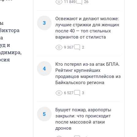
11 849
26
Освежают и делают моложе:
3
сы
лучшие стрижки для женщин
 Виктора
после 40 — топ стильных
вариантов от стилиста
ва
уд и
9 367
2
адимира,
осия
Кто потерял из-за атак БПЛА.
4
Рейтинг крупнейших
продавцов маркетплейсов из
Байкальского региона
6 527
3
Бушует пожар, аэропорты
5
закрыли: что происходит
после массовой атаки
дронов