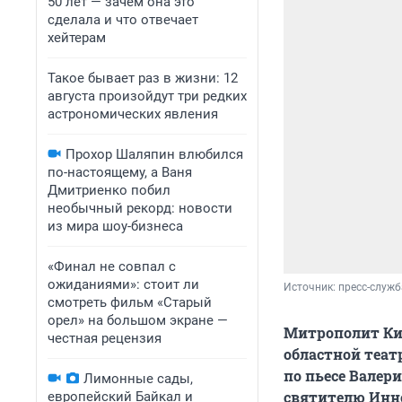
50 лет — зачем она это
сделала и что отвечает
хейтерам
Такое бывает раз в жизни: 12
августа произойдут три редких
астрономических явления
Прохор Шаляпин влюбился
по-настоящему, а Ваня
Дмитриенко побил
необычный рекорд: новости
из мира шоу-бизнеса
«Финал не совпал с
ожиданиями»: стоит ли
Источник: 
пресс-служб
смотреть фильм «Старый
орел» на большом экране —
Митрополит Ки
честная рецензия
областной теат
по пьесе Валер
Лимонные сады,
святителю Инно
европейский Байкал и