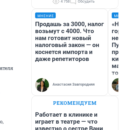
4 758
Обсудить
МНЕНИЕ
МНЕНИ
Продашь за 3000, налог
«Нет 
возьмут с 4000. Что
городо
нам готовит новый
недоф
налоговый закон — он
Путеш
коснется импорта и
проех
даже репетиторов
килом
машин
оятеля
того
Анастасия Завгородняя
РЕКОМЕНДУЕМ
Работает в клинике и
играет в театре — что
о,
известно о сестре Вани