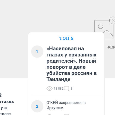
ТОП 5
«Насиловал на
1
глазах у связанных
родителей». Новый
поворот в деле
убийства россиян в
Таиланде
13 882
8
й
ктакль
О`КЕЙ закрывается в
2
у и
Иркутске
пресс-