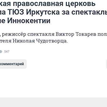
кая православная церковь
ла ТЮЗ Иркутска за спектакл
ле Иннокентии
, режиссёр спектакля Виктор Токарев по
теля Николая Чудотворца.
547
 комментарий