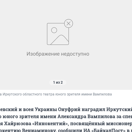
1 из 2
а Иркутского областного театра юного зрителя имени Вампилова
евский и всея Украины Онуфрий наградил Иркутски
р юного зрителя имени Александра Вампилова за спе
ия Хайрюзова «Иннокентий», посвящённый миссионер
кентию Вениаминову, сообщили ИА «БайкалПост» в 