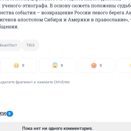
 ученого-этнографа. В основу сюжета положены судь
чества события – возвращение России левого берега А
игенов апостолом Сибири и Америки в православие», 
общении.
айкалПост
ТЮЗ
0
0
0
ыделите фрагмент и нажмите Ctrl+Enter
ИИ
0
Пока нет ни одного комментария.