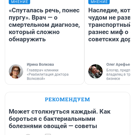
МНЕНИЕ
МНЕНИЕ
«Спуталась речь, понес
Наследие, кото
пургу». Врач — о
чудом не разва
смертельном диагнозе,
транспортный 
который сложно
разнес миф о 
обнаружить
советских доро
Ирина Волкова
Олег Арефьев
Главврач клиники
Блогер, предпри
«Реабилитация доктора
владелец в тра
Волковой»
бизнесе
РЕКОМЕНДУЕМ
Может столкнуться каждый. Как
бороться с бактериальными
болезнями овощей — советы