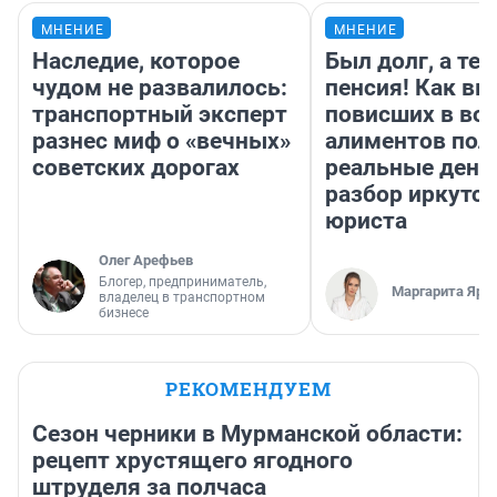
МНЕНИЕ
МНЕНИЕ
Наследие, которое
Был долг, а те
чудом не развалилось:
пенсия! Как вм
транспортный эксперт
повисших в во
разнес миф о «вечных»
алиментов пол
советских дорогах
реальные день
разбор иркутск
юриста
Олег Арефьев
Блогер, предприниматель,
Маргарита Яро
владелец в транспортном
бизнесе
РЕКОМЕНДУЕМ
Сезон черники в Мурманской области:
рецепт хрустящего ягодного
штруделя за полчаса