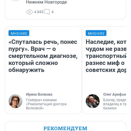
Нижнем Новгороде
4 843
4
МНЕНИЕ
МНЕНИЕ
«Спуталась речь, понес
Наследие, кото
пургу». Врач — о
чудом не разва
смертельном диагнозе,
транспортный 
который сложно
разнес миф о 
обнаружить
советских доро
Ирина Волкова
Олег Арефьев
Главврач клиники
Блогер, предпри
«Реабилитация доктора
владелец в тра
Волковой»
бизнесе
РЕКОМЕНДУЕМ