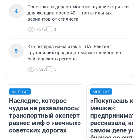
Освежают и делают моложе: лучшие стрижки
4
для женщин после 40 — топ стильных
вариантов от стилиста
7 549
1
Кто потерял из-за атак БПЛА. Рейтинг
5
крупнейших продавцов маркетплейсов из
Байкальского региона
5 328
3
МНЕНИЕ
МНЕНИЕ
Наследие, которое
«Покупаешь ко
чудом не развалилось:
мешке»:
транспортный эксперт
предпринимат
разнес миф о «вечных»
рассказала, как
советских дорогах
самом деле ус
бизнес со скл