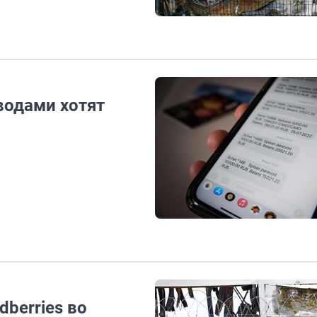
водами хотят
dberries во