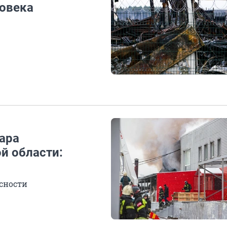
ловека
дара
й области:
сности