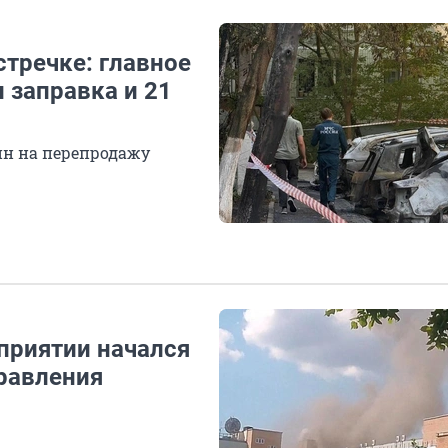
тречке: главное
и заправка и 21
ин на перепродажу
приятии начался
правления