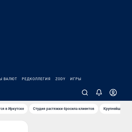
Ы ВАЛЮТ
РЕДКОЛЛЕГИЯ
ZODY
ИГРЫ
ся в Иркутске
Студия растяжки бросила клиентов
Крупнейшие про