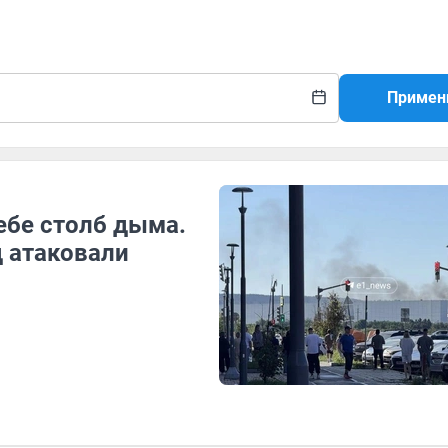
Примен
ебе столб дыма.
д атаковали