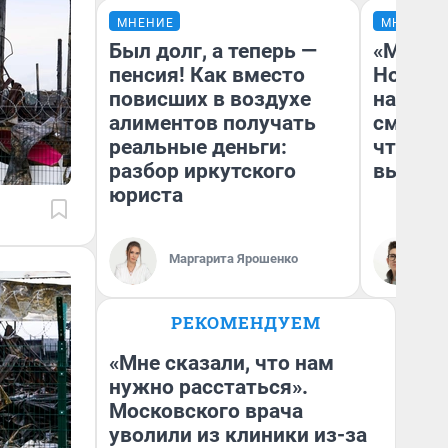
МНЕНИЕ
МНЕНИЕ
Был долг, а теперь —
«Мы ви
пенсия! Как вместо
Нолана
повисших в воздухе
настро
алиментов получать
смотре
реальные деньги:
чтобы 
разбор иркутского
выгляд
юриста
Маргарита Ярошенко
На
РЕКОМЕНДУЕМ
«Мне сказали, что нам
нужно расстаться».
Московского врача
уволили из клиники из-за