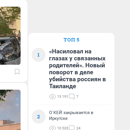
ТОП 5
«Насиловал на
1
глазах у связанных
родителей». Новый
поворот в деле
убийства россиян в
Таиланде
13 191
7
О`КЕЙ закрывается в
2
Иркутске
10 533
24