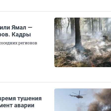
или Ямал —
ров. Кадры
 соседних регионов
 время тушения
мент аварии