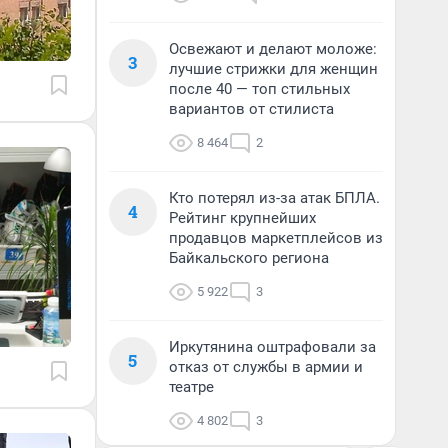
Освежают и делают моложе:
3
лучшие стрижки для женщин
после 40 — топ стильных
вариантов от стилиста
8 464
2
Кто потерял из-за атак БПЛА.
4
Рейтинг крупнейших
продавцов маркетплейсов из
Байкальского региона
5 922
3
Иркутянина оштрафовали за
5
отказ от службы в армии и
театре
4 802
3