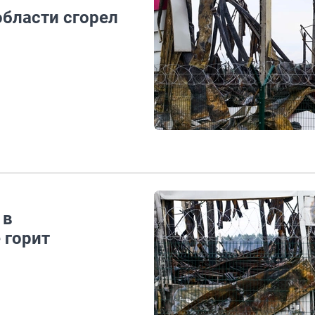
области сгорел
 в
 горит