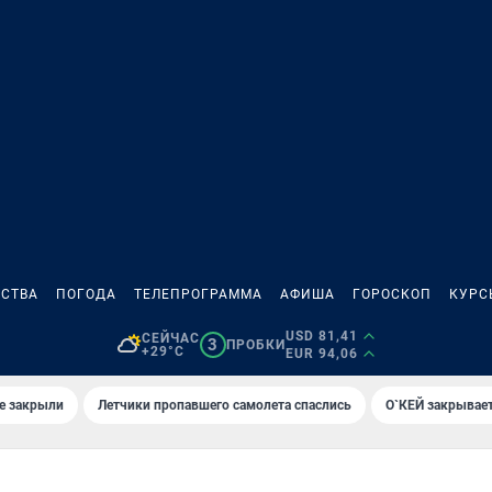
СТВА
ПОГОДА
ТЕЛЕПРОГРАММА
АФИША
ГОРОСКОП
КУРС
USD 81,41
СЕЙЧАС
3
ПРОБКИ
+29°C
EUR 94,06
е закрыли
Летчики пропавшего самолета спаслись
О`КЕЙ закрывает