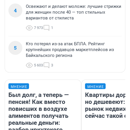
Освежают и делают моложе: лучшие стрижки
4
для женщин после 40 — топ стильных
вариантов от стилиста
7 973
1
Кто потерял из-за атак БПЛА. Рейтинг
5
крупнейших продавцов маркетплейсов из
Байкальского региона
5 603
3
МНЕНИЕ
МНЕНИЕ
Был долг, а теперь —
Квартиры дор
пенсия! Как вместо
но дешевеют: 
повисших в воздухе
рынок недвиж
алиментов получать
сейчас такой 
реальные деньги:
разбор иркутского