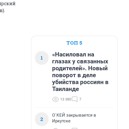
оярский
в).
ТОП 5
«Насиловал на
1
глазах у связанных
родителей». Новый
поворот в деле
убийства россиян в
Таиланде
13 380
7
О`КЕЙ закрывается в
2
Иркутске