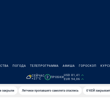
СТВА
ПОГОДА
ТЕЛЕПРОГРАММА
АФИША
ГОРОСКОП
КУРС
USD 81,41
СЕЙЧАС
2
ПРОБКИ
+27°C
EUR 94,06
е закрыли
Летчики пропавшего самолета спаслись
О`КЕЙ закрывает