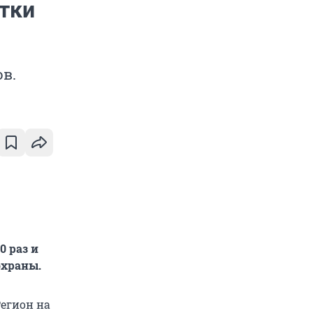
тки
в.
0 раз и
охраны.
Регион на