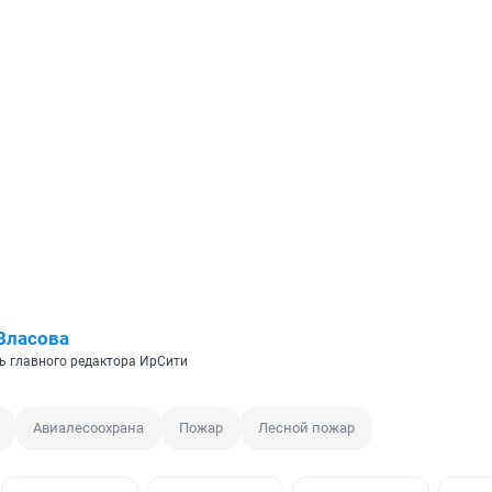
Власова
ь главного редактора ИрСити
Авиалесоохрана
Пожар
Лесной пожар