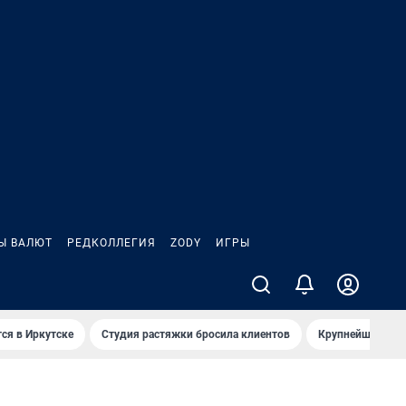
Ы ВАЛЮТ
РЕДКОЛЛЕГИЯ
ZODY
ИГРЫ
ся в Иркутске
Студия растяжки бросила клиентов
Крупнейшие про