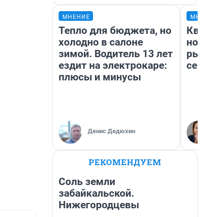
МНЕНИЕ
МНЕНИ
Тепло для бюджета, но
Кварт
холодно в салоне
но де
зимой. Водитель 13 лет
рынок
ездит на электрокаре:
сейча
плюсы и минусы
Денис Дедюхин
РЕКОМЕНДУЕМ
Соль земли
забайкальской.
Нижегородцевы