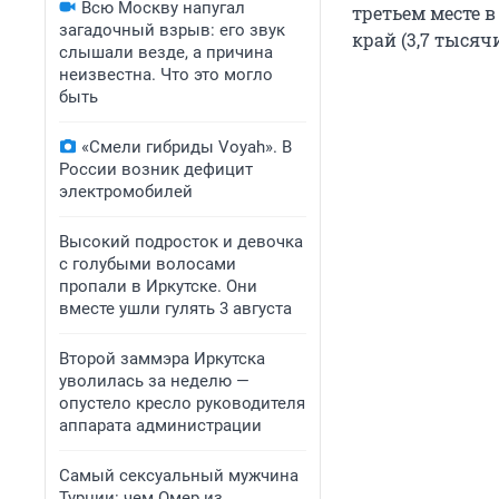
Всю Москву напугал
третьем месте 
загадочный взрыв: его звук
край (3,7 тысяч
слышали везде, а причина
неизвестна. Что это могло
быть
«Смели гибриды Voyah». В
России возник дефицит
электромобилей
Высокий подросток и девочка
с голубыми волосами
пропали в Иркутске. Они
вместе ушли гулять 3 августа
Второй заммэра Иркутска
уволилась за неделю —
опустело кресло руководителя
аппарата администрации
Самый сексуальный мужчина
Турции: чем Омер из