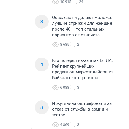
10 915
24
Освежают и делают моложе:
3
лучшие стрижки для женщин
после 40 — топ стильных
вариантов от стилиста
8 685
2
Кто потерял из-за атак БПЛА.
4
Рейтинг крупнейших
продавцов маркетплейсов из
Байкальского региона
6 088
3
Иркутянина оштрафовали за
5
отказ от службы в армии и
театре
4 869
3