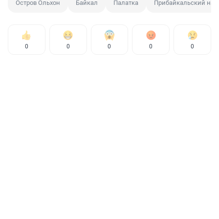
Остров Ольхон
Байкал
Палатка
Прибайкальский нац
0
0
0
0
0