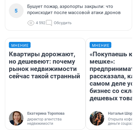
Бушует пожар, аэропорты закрыли: что
5
происходит после массовой атаки дронов
4 592
Обсудить
МНЕНИЕ
МНЕНИЕ
Квартиры дорожают,
«Покупаешь ко
но дешевеют: почему
мешке»:
рынок недвижимости
предпринимат
сейчас такой странный
рассказала, как
самом деле ус
бизнес со скл
дешевых това
Екатерина Торопова
Наталья Шорох
директор агентства
Открыла кофейн
недвижимости
деньги соцразв