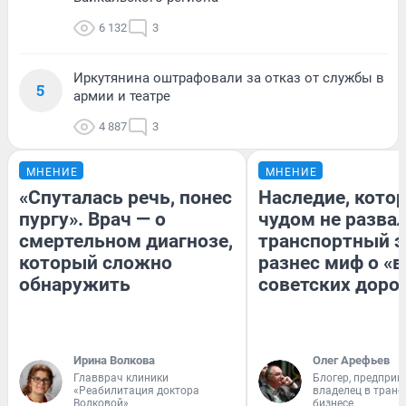
6 132
3
Иркутянина оштрафовали за отказ от службы в
5
армии и театре
4 887
3
МНЕНИЕ
МНЕНИЕ
«Спуталась речь, понес
Наследие, кото
пургу». Врач — о
чудом не разва
смертельном диагнозе,
транспортный э
который сложно
разнес миф о «
обнаружить
советских доро
Ирина Волкова
Олег Арефьев
Главврач клиники
Блогер, предприн
«Реабилитация доктора
владелец в тран
Волковой»
бизнесе