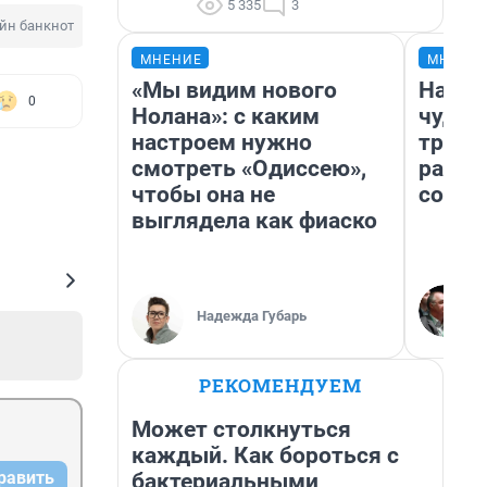
5 335
3
йн банкнот
Сельская дорога
МНЕНИЕ
МНЕНИ
«Мы видим нового
Насле
0
Нолана»: с каким
чудом
настроем нужно
транс
смотреть «Одиссею»,
разне
чтобы она не
совет
выглядела как фиаско
Надежда Губарь
РЕКОМЕНДУЕМ
Может столкнуться
каждый. Как бороться с
равить
бактериальными