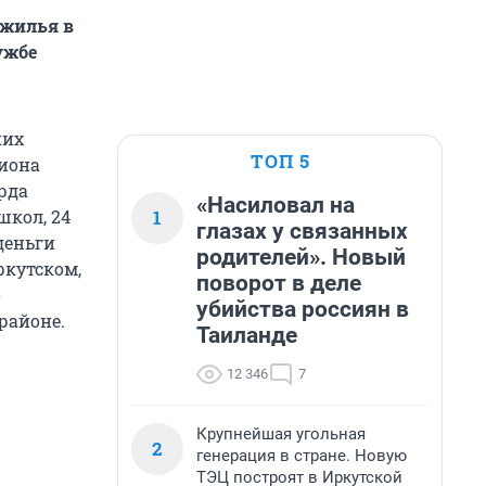
 жилья в
ужбе
ких
ТОП 5
гиона
рда
«Насиловал на
1
школ, 24
глазах у связанных
деньги
родителей». Новый
ркутском,
поворот в деле
о
убийства россиян в
районе.
Таиланде
12 346
7
Крупнейшая угольная
2
генерация в стране. Новую
ТЭЦ построят в Иркутской