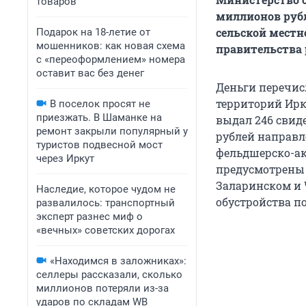
товаров
миллионов рубл
сельской местн
Подарок на 18-летие от
мошенников: как новая схема
правительства 
с «переоформлением» номера
оставит вас без денег
Деньги перечис
территорий Ирку
В поселок просят не
приезжать. В Шаманке на
выдал 246 свид
ремонт закрыли популярный у
рублей направл
туристов подвесной мост
фельдшерско-ак
через Иркут
предусмотрены 
Заларинском и 
Наследие, которое чудом не
обустройства п
развалилось: транспортный
эксперт разнес миф о
«вечных» советских дорогах
«Находимся в заложниках»:
селлеры рассказали, сколько
миллионов потеряли из-за
ударов по складам WB