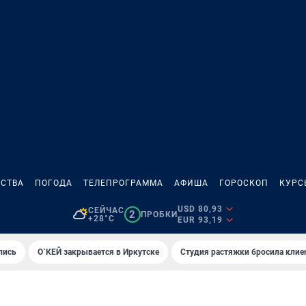
СТВА
ПОГОДА
ТЕЛЕПРОГРАММА
АФИША
ГОРОСКОП
КУРС
USD 80,93
СЕЙЧАС
2
ПРОБКИ
+28°C
EUR 93,19
лись
О`КЕЙ закрывается в Иркутске
Студия растяжки бросила клие