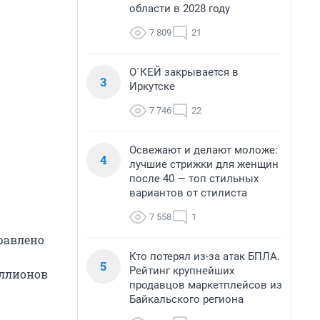
области в 2028 году
7 809
21
О`КЕЙ закрывается в
3
Иркутске
7 746
22
Освежают и делают моложе:
4
лучшие стрижки для женщин
после 40 — топ стильных
вариантов от стилиста
7 558
1
равлено
Кто потерял из-за атак БПЛА.
5
Рейтинг крупнейших
иллионов
продавцов маркетплейсов из
Байкальского региона