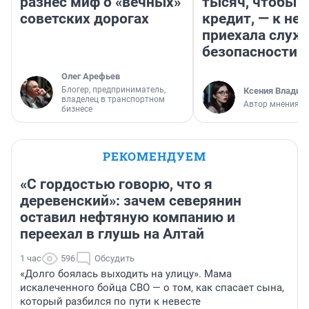
разнес миф о «вечных»
тысяч, чтобы п
советских дорогах
кредит, — к не
приехала служ
безопасности
Олег Арефьев
Блогер, предприниматель,
Ксения Владим
владелец в транспортном
Автор мнения
бизнесе
РЕКОМЕНДУЕМ
«С гордостью говорю, что я
деревенский»: зачем северянин
оставил нефтяную компанию и
переехал в глушь на Алтай
1 час
596
Обсудить
«Долго боялась выходить на улицу». Мама
искалеченного бойца СВО — о том, как спасает сына,
который разбился по пути к невесте