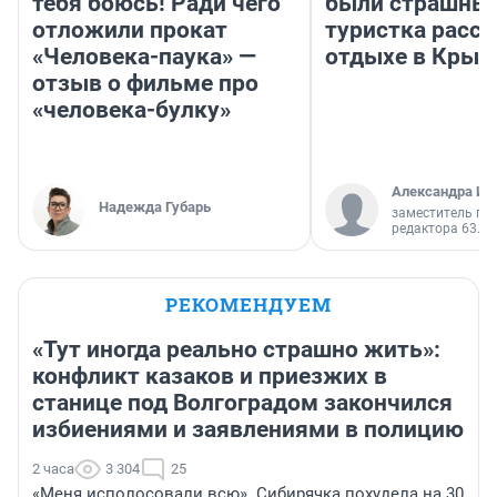
тебя боюсь! Ради чего
были страшные
отложили прокат
туристка расск
«Человека-паука» —
отдыхе в Крым
отзыв о фильме про
«человека-булку»
Александра Ис
Надежда Губарь
заместитель гл
редактора 63.RU
РЕКОМЕНДУЕМ
«Тут иногда реально страшно жить»:
конфликт казаков и приезжих в
станице под Волгоградом закончился
избиениями и заявлениями в полицию
2 часа
3 304
25
«Меня исполосовали всю». Сибирячка похудела на 30