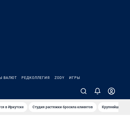
Ы ВАЛЮТ
РЕДКОЛЛЕГИЯ
ZODY
ИГРЫ
ся в Иркутске
Студия растяжки бросила клиентов
Крупнейшие про