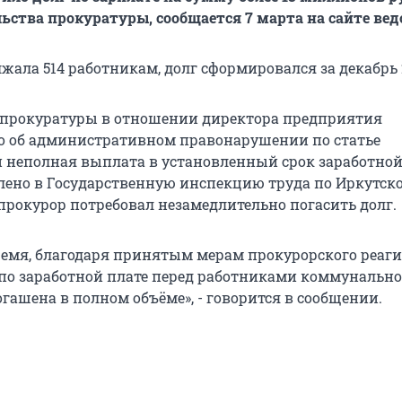
ьства прокуратуры, сообщается 7 марта на сайте вед
ала 514 работникам, долг сформировался за декабрь 2
 прокуратуры в отношении директора предприятия
о об административном правонарушении по статье
 неполная выплата в установленный срок заработной
лено в Государственную инспекцию труда по Иркутск
 прокурор потребовал незамедлительно погасить долг.
ремя, благодаря принятым мерам прокурорского реаг
по заработной плате перед работниками коммунально
гашена в полном объёме», - говорится в сообщении.