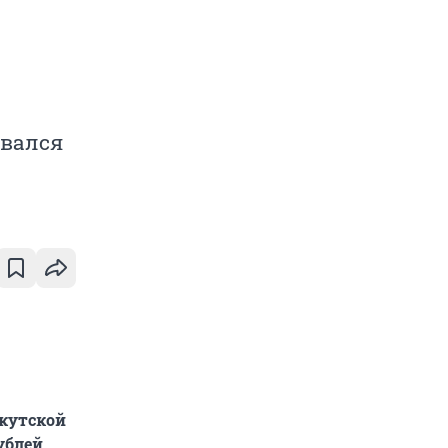
овался
кутской
ублей