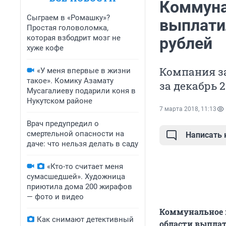
Коммуна
Сыграем в «Ромашку»?
выплатил
Простая головоломка,
которая взбодрит мозг не
рублей
хуже кофе
Компания з
«У меня впервые в жизни
такое». Комику Азамату
за декабрь 2
Мусагалиеву подарили коня в
Нукутском районе
7 марта 2018, 11:13
Врач предупредил о
смертельной опасности на
Написать
даче: что нельзя делать в саду
«Кто-то считает меня
сумасшедшей». Художница
приютила дома 200 жирафов
— фото и видео
Коммунальное 
Как снимают детективный
области выплат