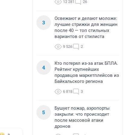
12 281
26
Освежают и делают моложе:
3
лучшие стрижки для женщин
после 40 — топ стильных
вариантов от стилиста
9 526
2
Кто потерял из-за атак БПЛА.
4
Рейтинг крупнейших
продавцов маркетплейсов из
Байкальского региона
6 818
3
Бушует пожар, аэропорты
5
закрыли: что происходит
после массовой атаки
дронов