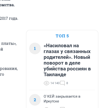
омства.
017 года.
ТОП 5
 платы»,
«Насиловал на
1
ой
глазах у связанных
родителей». Новый
поворот в деле
убийства россиян в
ирования,
Таиланде
го
14 140
8
О`КЕЙ закрывается в
2
Иркутске