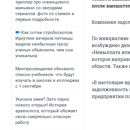
триллер про «свинцового
после вмешател
маньяка» со звездами
сериалов: фото со съемок и
первые подробности
Компания задолж
Как сотни стробоскопов.
По инициативе
Иркутяне вечером пятницы
видели необычную грозу:
возбуждено дел
ученые объяснили, чем она
«Невыплата или
уникальна
которое направ
области. Также
Минпросвещения обновило
список учебников: что будут
изучать в школах и колледжах
«В настоящее в
с 1 сентября
задолженность 
предприятия по
Укусила змея? Зато паука
нового открыл! История
арахнолога, который обожает
свою смертельно опасную
работу