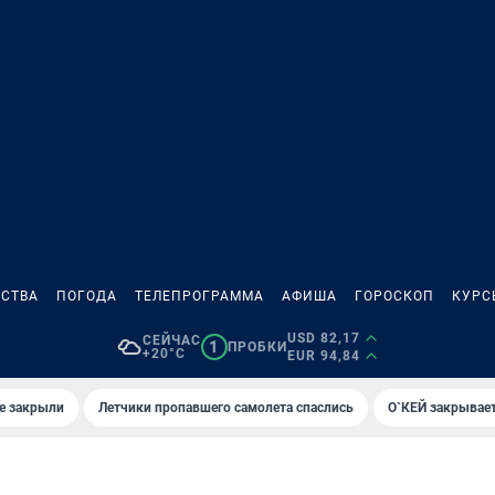
СТВА
ПОГОДА
ТЕЛЕПРОГРАММА
АФИША
ГОРОСКОП
КУРС
USD 82,17
СЕЙЧАС
1
ПРОБКИ
+20°C
EUR 94,84
е закрыли
Летчики пропавшего самолета спаслись
О`КЕЙ закрывает