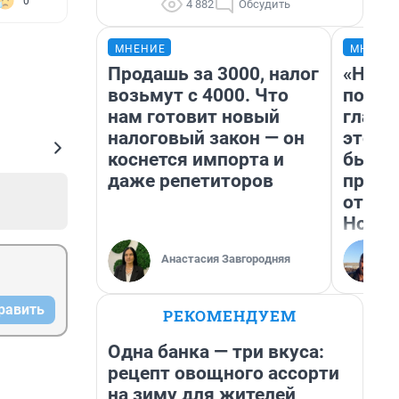
0
4 882
Обсудить
МНЕНИЕ
МНЕНИ
Продашь за 3000, налог
«Нико
возьмут с 4000. Что
побед
нам готовит новый
главн
налоговый закон — он
этого
коснется импорта и
бьет 
даже репетиторов
прока
отзыв
Нолан
Анастасия Завгородняя
равить
РЕКОМЕНДУЕМ
Одна банка — три вкуса:
рецепт овощного ассорти
на зиму для жителей