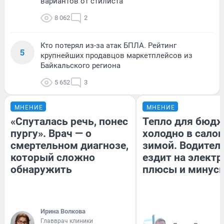
вариантов от стилиста
8 062
2
Кто потерял из-за атак БПЛА. Рейтинг
5
крупнейших продавцов маркетплейсов из
Байкальского региона
5 652
3
МНЕНИЕ
МНЕНИЕ
«Спуталась речь, понес
Тепло для бюдж
пургу». Врач — о
холодно в сало
смертельном диагнозе,
зимой. Водитель
который сложно
ездит на электр
обнаружить
плюсы и минус
Ирина Волкова
Главврач клиники