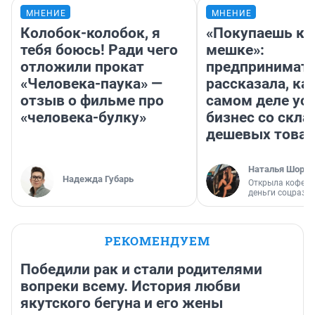
МНЕНИЕ
МНЕНИЕ
Колобок-колобок, я
«Покупаешь ко
тебя боюсь! Ради чего
мешке»:
отложили прокат
предпринимат
«Человека-паука» —
рассказала, как
отзыв о фильме про
самом деле ус
«человека-булку»
бизнес со скл
дешевых това
Наталья Шорох
Надежда Губарь
Открыла кофейн
деньги соцразв
РЕКОМЕНДУЕМ
Победили рак и стали родителями
вопреки всему. История любви
якутского бегуна и его жены