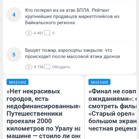
Кто потерял из-за атак БПЛА. Рейтинг
4
крупнейших продавцов маркетплейсов из
Байкальского региона
6 491
3
Бушует пожар, аэропорты закрыли: что
5
происходит после массовой атаки дронов
4 736
Обсудить
МНЕНИЕ
МНЕНИЕ
«Нет некрасивых
«Финал не совпа
городов, есть
ожиданиями»: с
недофинансированные».
смотреть филь
Путешественники
«Старый орел» 
проехали 2000
большом экран
километров по Уралу на
честная реценз
машине — стоило ли оно