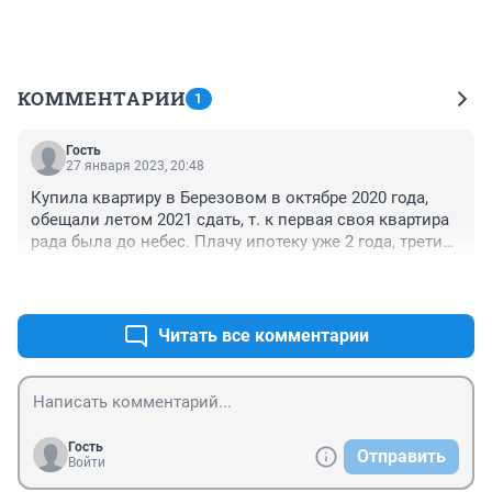
КОММЕНТАРИИ
1
Гость
27 января 2023, 20:48
Купила квартиру в Березовом в октябре 2020 года, 
обещали летом 2021 сдать, т. к первая своя квартира 
рада была до небес. Плачу ипотеку уже 2 года, третий 
пошёл и чего ждать не знаю,при этом снимаю 
+0
–0
комнату. И я не одна такая. Бесконечные суды и 
никому дела нет до дольщиков. МА не идёт на 
встречу, постоянно подаёт на апелляцию.
Читать все комментарии
Гость
Отправить
Войти