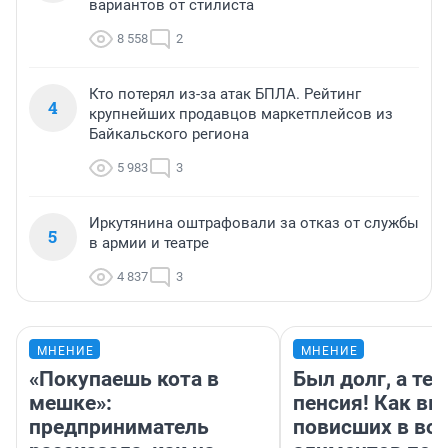
вариантов от стилиста
8 558
2
Кто потерял из-за атак БПЛА. Рейтинг
4
крупнейших продавцов маркетплейсов из
Байкальского региона
5 983
3
Иркутянина оштрафовали за отказ от службы
5
в армии и театре
4 837
3
МНЕНИЕ
МНЕНИЕ
«Покупаешь кота в
Был долг, а те
мешке»:
пенсия! Как вм
предприниматель
повисших в во